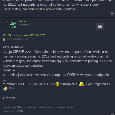
na 12/12 jest najbardziej optymalnie dokonać jak w rzucie z góry
liście/rośliny zasłaniają 50% powierzchni podłogi.
Addar
Kwitnienie
Re: Skrucony okres WEGA ???
P
05.03.2026 11:42
o
s
Witaj Adminie
t
cytuje CIEBIE >>>...Generalnie nie powinno sie patrzeć na "wiek" a na
rozmiar - przełączenia na 12/12 jest najbardziej optymalnie dokonać jak
w rzucie z góry liście/rośliny zasłaniają 50% powierzchni podłogi.<<<< to
najważniejsza wskazówka .
dziękuje .
ps . dzisiaj chyba sie wezme za komp i na FORUM wszystko nadgonie
...
*****mam dla CIEIE ZAGADKE >>
z nAgRoDą
( jesli zgadniesz
****
z fartem
Lepiej Lizać Rany i walczyć z bliznami niż całować dupę i
Stracić HONOR