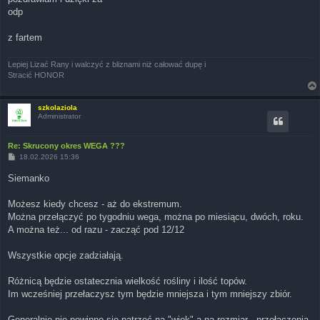
odp
z fartem
Lepiej Lizać Rany i walczyć z bliznami niż całować dupę i
Stracić HONOR
szkolaziola
Administrator
Re: Skrucony okres WEGA ???
P
18.02.2026 15:36
o
s
Siemanko
t
Możesz kiedy chcesz - aż do ekstremum.
Można przełączyć po tygodniu wega, można po miesiącu, dwóch, roku.
A można też... od razu - zacząć pod 12/12
Wszystkie opcje zadziałają.
Różnicą będzie ostatecznia wielkość rośliny i ilość topów.
Im wcześniej przełaczysz tym będzie mniejsza i tym mniejszy zbiór.
Generalnie nie powinno sie patrzeć na "wiek" a na rozmiar - przełączenia