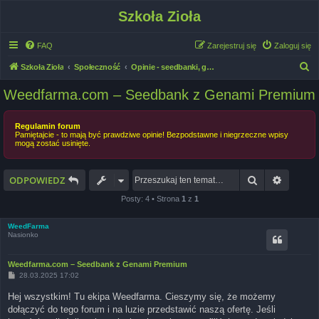
Szkoła Zioła
FAQ
Zarejestruj się
Zaloguj się
S
Szkoła Zioła
Społeczność
Opinie - seedbanki, growshopy, breederzy, sprzęt 🛒
z
Weedfarma.com – Seedbank z Genami Premium
u
k
Regulamin forum
Pamiętajcie - to mają być prawdziwe opinie! Bezpodstawne i niegrzeczne wpisy
a
mogą zostać usinięte.
j
Szukaj
Wyszuk
ODPOWIEDZ
Posty: 4 • Strona
1
z
1
WeedFarma
Nasionko
Weedfarma.com – Seedbank z Genami Premium
P
28.03.2025 17:02
o
s
Hej wszystkim! Tu ekipa Weedfarma. Cieszymy się, że możemy
t
dołączyć do tego forum i na luzie przedstawić naszą ofertę. Jeśli