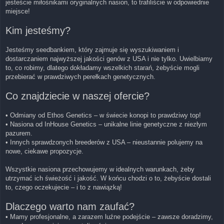
jesteście miłośnikami oryginalnych nasion, to trafiliście w odpowiednie
miejsce!
Kim jesteśmy?
Jesteśmy seedbankiem, który zajmuje się wyszukiwaniem i
dostarczaniem najwyższej jakości genów z USA i nie tylko. Uwielbiamy
to, co robimy, dlatego dokładamy wszelkich starań, żebyście mogli
przebierać w prawdziwych perełkach genetycznych.
Co znajdziecie w naszej ofercie?
• Odmiany od Ethos Genetics – w świecie konopi to prawdziwy top!
• Nasiona od InHouse Genetics – unikalne linie genetyczne z niezłym
pazurem.
• Innych sprawdzonych breederów z USA – nieustannie polujemy na
nowe, ciekawe propozycje.
Wszystkie nasiona przechowujemy w idealnych warunkach, żeby
utrzymać ich świeżość i jakość. W końcu chodzi o to, żebyście dostali
to, czego oczekujecie – i to z nawiązką!
Dlaczego warto nam zaufać?
• Mamy profesjonalne, a zarazem luźne podejście – zawsze doradzimy,