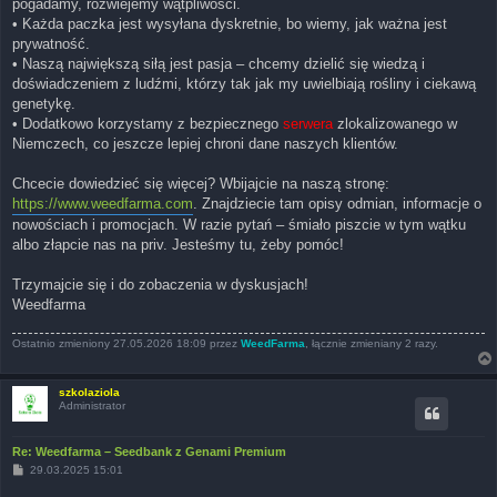
pogadamy, rozwiejemy wątpliwości.
• Każda paczka jest wysyłana dyskretnie, bo wiemy, jak ważna jest
prywatność.
• Naszą największą siłą jest pasja – chcemy dzielić się wiedzą i
doświadczeniem z ludźmi, którzy tak jak my uwielbiają rośliny i ciekawą
genetykę.
• Dodatkowo korzystamy z bezpiecznego
serwera
zlokalizowanego w
Niemczech, co jeszcze lepiej chroni dane naszych klientów.
Chcecie dowiedzieć się więcej? Wbijajcie na naszą stronę:
https://www.weedfarma.com
. Znajdziecie tam opisy odmian, informacje o
nowościach i promocjach. W razie pytań – śmiało piszcie w tym wątku
albo złapcie nas na priv. Jesteśmy tu, żeby pomóc!
Trzymajcie się i do zobaczenia w dyskusjach!
Weedfarma
Ostatnio zmieniony 27.05.2026 18:09 przez
WeedFarma
, łącznie zmieniany 2 razy.
szkolaziola
Administrator
Re: Weedfarma – Seedbank z Genami Premium
P
29.03.2025 15:01
o
s