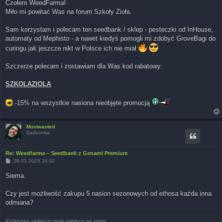
Czołem WeedFarma!
t
Miło mi powitać Was na forum Szkoły Zioła.
Sam korzystam i polecam ten seedbank / sklep - pesteczki od InHouse,
automaty od Mephisto - a nawet kiedyś pomogli mi zdobyć GroveBagi do
curingu jak jeszcze nikt w Polsce ich nie miał
Szczerze polecam i zostawiam dla Was kod rabatowy:
SZKOLAZIOLA
-15% na wszystkie nasiona nieobjęte promocją
Mostwanted
Sadzonka
Re: Weedfarma – Seedbank z Genami Premium
P
29.03.2025 16:32
o
s
Siema.
t
Czy jest możliwość zakupu 5 nasion sezonowych od ethosa każda inna
odmiana?
Królestwo zieleni to moje miejsce na ziemi