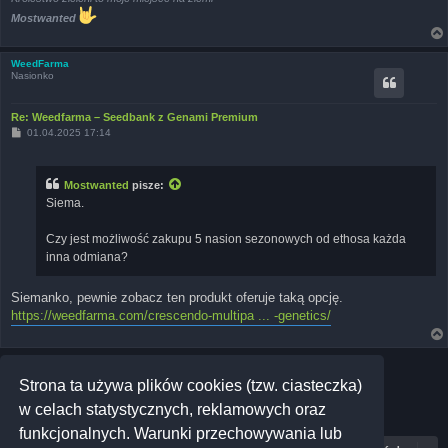
Mostwanted
WeedFarma
Nasionko
Re: Weedfarma – Seedbank z Genami Premium
P
01.04.2025 17:14
o
s
t
Mostwanted
pisze:
Siema.
Czy jest możliwość zakupu 5 nasion sezonowych od ethosa każda
inna odmiana?
Siemanko, pewnie zobacz ten produkt oferuje taką opcję.
https://weedfarma.com/crescendo-multipa ... -genetics/
ODPOWIEDZ
Strona ta używa plików cookies (tzw. ciasteczka)
Posty: 4 • Strona
1
z
1
w celach statystycznych, reklamowych oraz
funkcjonalnych. Warunki przechowywania lub