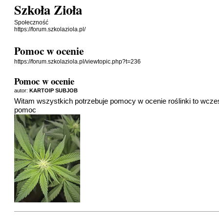
Szkoła Zioła
Społeczność
https://forum.szkolaziola.pl/
Pomoc w ocenie
https://forum.szkolaziola.pl/viewtopic.php?t=236
Pomoc w ocenie
autor:
KARTOIP SUBJOB
Witam wszystkich potrzebuje pomocy w ocenie roślinki to wczesn
pomoc