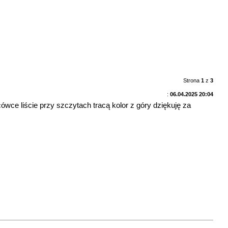
Strona
1
z
3
:
06.04.2025 20:04
ówce liście przy szczytach tracą kolor z góry dziękuję za