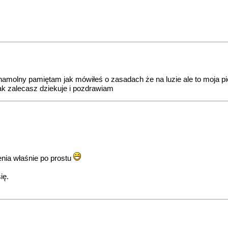
namolny pamiętam jak mówiłeś o zasadach że na luzie ale to moja p
ak zalecasz dziekuje i pozdrawiam
ienia właśnie po prostu
ię.