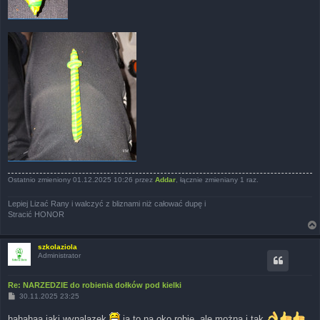
Ostatnio zmieniony 01.12.2025 10:26 przez
Addar
, łącznie zmieniany 1 raz.
Lepiej Lizać Rany i walczyć z bliznami niż całować dupę i
Stracić HONOR
szkolaziola
Administrator
Re: NARZEDZIE do robienia dołków pod kielki
P
30.11.2025 23:25
o
s
hahahaa jaki wynalazek
ja to na oko robie, ale można i tak