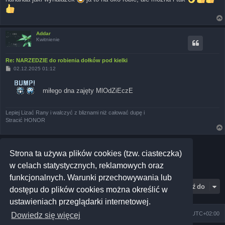
t
Addar
Kwitnienie
Re: NARZEDZIE do robienia dołków pod kielki
P
02.12.2025 01:12
o
s
t
miłego dna zajęty MlOdZiEczE
Lepiej Lizać Rany i walczyć z bliznami niż całować dupę i
Stracić HONOR
ODPOWIEDZ
Strona ta używa plików cookies (tzw. ciasteczka)
Posty: 3 • Strona
1
z
1
w celach statystycznych, reklamowych oraz
funkcjonalnych. Warunki przechowywania lub
Przejdź do
dostępu do plików cookies można określić w
ustawieniach przeglądarki internetowej.
Szkoła Zioła
Społeczność
Strefa czasowa
UTC+02:00
Dowiedz się więcej