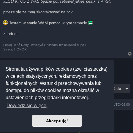
JESLI KTOS Z WAS będzie potrzebował jakieś pestki z AnGlii
proszę się ze mną skontaktować na priv
Jestem w stanie WAM pomoc w tym temacie
z fartem
Lepiej Lizać Rany i walczyć z bliznami niż całować dupę i
Stracić HONOR
ODPOWIEDZ
Strona ta używa plików cookies (tzw. ciasteczka)
Posty: 1 • Strona
1
z
1
w celach statystycznych, reklamowych oraz
funkcjonalnych. Warunki przechowywania lub
Przejdź do
dostępu do plików cookies można określić w
ustawieniach przeglądarki internetowej.
Szkoła Zioła
Społeczność
Strefa czasowa
UTC+02:00
Dowiedz się więcej
Technologię dostarcza
phpBB
® Forum Software © phpBB Limited
Akceptuję!
Prosilver Dark Edition by
Premium phpBB Styles
Polski pakiet językowy dostarcza
phpBB.pl
Polityka prywatności
|
Regulamin