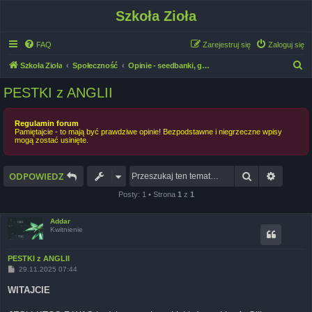
Szkoła Zioła
FAQ
Zarejestruj się
Zaloguj się
S
Szkoła Zioła
Społeczność
Opinie - seedbanki, growshopy, breederzy, sprzęt 🛒
z
PESTKI z ANGLII
u
k
Regulamin forum
Pamiętajcie - to mają być prawdziwe opinie! Bezpodstawne i niegrzeczne wpisy
a
mogą zostać usinięte.
j
Szukaj
Wyszuk
ODPOWIEDZ
Posty: 1 • Strona
1
z
1
Addar
Kwitnienie
PESTKI z ANGLII
P
29.11.2025 07:44
o
s
WITAJCIE
t