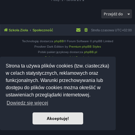
Przejdź do
Szkoła Zioła
Społeczność
Strefa czasowa
UTC+02:00
Technologię dostarcza
phpBB
® Forum Software © phpBB Limited
Prosilver Dark Edition by
Premium phpBB Styles
Polski pakiet językowy dostarcza
phpBB.pl
Polityka prywatności
|
Regulamin
Strona ta używa plików cookies (tzw. ciasteczka)
w celach statystycznych, reklamowych oraz
funkcjonalnych. Warunki przechowywania lub
dostępu do plików cookies można określić w
ustawieniach przeglądarki internetowej.
Dowiedz się więcej
Akceptuję!