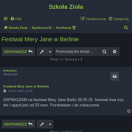
Szkoła Zioła
FAQ
Zarejestruj się
Zaloguj się
S
Szkoła Zioła
Społeczność
Konkursy 🏆
z
Festiwal Mery Jane w Berlinie
u
k
Szukaj
Wyszuk
ODPOWIEDZ
a
Posty: 1 • Strona
1
z
1
j
Kołodziej
Wegetacja
Festiwal Mery Jane w Berlinie
P
18.05.2025 12:35
o
s
ZAPRASZAM na festiwal Mery Jane Berlin 26.05.25. festiwal trwa trzy
t
dni i wjazd jest od 20 euro. Pozdrawiam i do zobaczenia.
ODPOWIEDZ
Posty: 1 • Strona
1
z
1