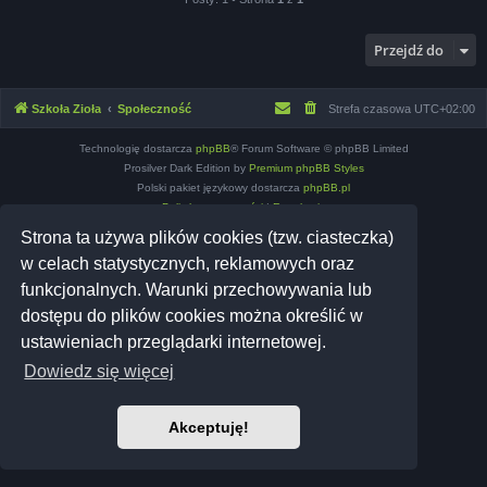
Przejdź do
Szkoła Zioła
Społeczność
Strefa czasowa
UTC+02:00
Technologię dostarcza
phpBB
® Forum Software © phpBB Limited
Prosilver Dark Edition by
Premium phpBB Styles
Polski pakiet językowy dostarcza
phpBB.pl
Polityka prywatności
|
Regulamin
Strona ta używa plików cookies (tzw. ciasteczka)
w celach statystycznych, reklamowych oraz
funkcjonalnych. Warunki przechowywania lub
dostępu do plików cookies można określić w
ustawieniach przeglądarki internetowej.
Dowiedz się więcej
Akceptuję!