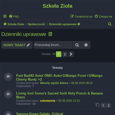
Szkoła Zioła
FAQ
Zarejestruj się
Zaloguj się
S
Szkoła Zioła
Społeczność
Dzienniki uprawowe 📆
z
Dzienniki uprawowe 📆
u
k
Szukaj
Wyszukiwanie 
NOWY TEMAT
a
1
2
Następna
Tematy: 34
j
Tematy
Fast Bud42 Auto/ OMG Auto×1/Mango Frost ×1/Mango
Cherry Runtz ×2
Ostatni post autor:
Wesoły ogród Aliena
«
06.08.2026 08:22
Odpowiedzi:
7
Living Soil Soma's Sacred Soil/ Holy Punch & Banana
Blaze
Ostatni post autor:
szkolaziola
«
05.08.2026 23:10
Odpowiedzi:
10
1
2
Sezony-Green Gelato, Critical