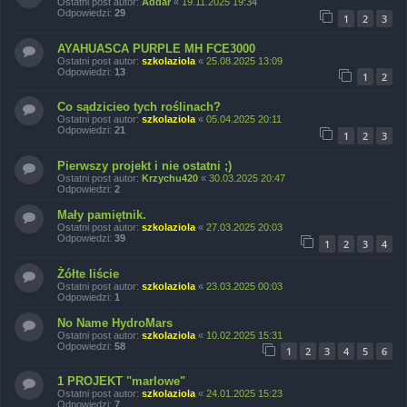
Ostatni post autor:
Addar
«
19.11.2025 19:34
Odpowiedzi:
29
1
2
3
AYAHUASCA PURPLE MH FCE3000
Ostatni post autor:
szkolaziola
«
25.08.2025 13:09
Odpowiedzi:
13
1
2
Co sądzicieo tych roślinach?
Ostatni post autor:
szkolaziola
«
05.04.2025 20:11
Odpowiedzi:
21
1
2
3
Pierwszy projekt i nie ostatni ;)
Ostatni post autor:
Krzychu420
«
30.03.2025 20:47
Odpowiedzi:
2
Mały pamiętnik.
Ostatni post autor:
szkolaziola
«
27.03.2025 20:03
Odpowiedzi:
39
1
2
3
4
Żółte liście
Ostatni post autor:
szkolaziola
«
23.03.2025 00:03
Odpowiedzi:
1
No Name HydroMars
Ostatni post autor:
szkolaziola
«
10.02.2025 15:31
Odpowiedzi:
58
1
2
3
4
5
6
1 PROJEKT "marlowe"
Ostatni post autor:
szkolaziola
«
24.01.2025 15:23
Odpowiedzi:
7