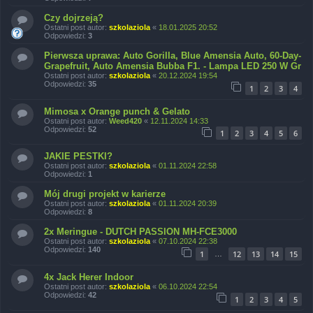
Czy dojrzeją?
Ostatni post autor:
szkolaziola
«
18.01.2025 20:52
Odpowiedzi:
3
Pierwsza uprawa: Auto Gorilla, Blue Amensia Auto, 60-Day-
Grapefruit, Auto Amensia Bubba F1. - Lampa LED 250 W Gr
Ostatni post autor:
szkolaziola
«
20.12.2024 19:54
Odpowiedzi:
35
1
2
3
4
Mimosa x Orange punch & Gelato
Ostatni post autor:
Weed420
«
12.11.2024 14:33
Odpowiedzi:
52
1
2
3
4
5
6
JAKIE PESTKI?
Ostatni post autor:
szkolaziola
«
01.11.2024 22:58
Odpowiedzi:
1
Mój drugi projekt w karierze
Ostatni post autor:
szkolaziola
«
01.11.2024 20:39
Odpowiedzi:
8
2x Meringue - DUTCH PASSION MH-FCE3000
Ostatni post autor:
szkolaziola
«
07.10.2024 22:38
Odpowiedzi:
140
1
12
13
14
15
…
4x Jack Herer Indoor
Ostatni post autor:
szkolaziola
«
06.10.2024 22:54
Odpowiedzi:
42
1
2
3
4
5