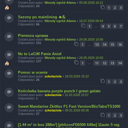
Ostatni post autor:
Wesoły ogród Aliena
«
05.08.2026 16:21
Odpowiedzi:
24
1
2
3
Sezony po mainlining 🔥💪
Ostatni post autor:
Wesoły ogród Aliena
«
16.07.2026 08:44
Odpowiedzi:
66
1
4
5
6
7
…
Pierwsza uprawa
Ostatni post autor:
Wesoły ogród Aliena
«
29.06.2026 10:56
Odpowiedzi:
151
1
13
14
15
16
…
No to LeCiM Panie Anioł
Ostatni post autor:
Wesoły ogród Aliena
«
26.05.2026 16:50
Odpowiedzi:
137
1
11
12
13
14
…
Pomoc w ocenie
Ostatni post autor:
szkolaziola
«
18.03.2026 15:22
Odpowiedzi:
26
1
2
3
Końcówka banana purple punch I green gelato
Ostatni post autor:
szkolaziola
«
11.03.2026 15:57
Odpowiedzi:
1
Sweet Mandarine Zkittlez F1 Fast Version/BioTabs/TS1000
Ostatni post autor:
szkolaziola
«
09.01.2026 00:36
Odpowiedzi:
27
1
2
3
[1.44 m² in box 288m²] [phlizonFD6500 640w] 11auto 5 reg