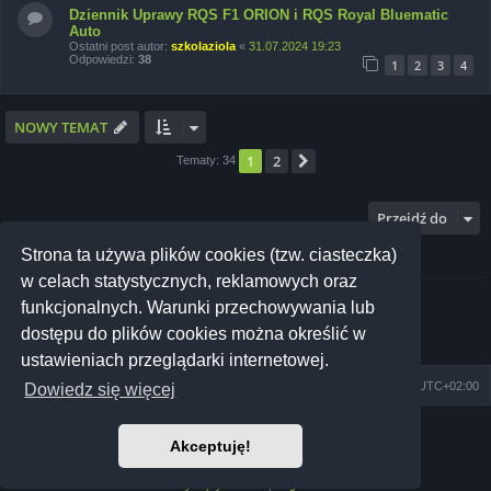
Dziennik Uprawy RQS F1 ORION i RQS Royal Bluematic
Auto
Ostatni post autor:
szkolaziola
«
31.07.2024 19:23
Odpowiedzi:
38
1
2
3
4
NOWY TEMAT
1
2
Następna
Tematy: 34
Przejdź do
Strona ta używa plików cookies (tzw. ciasteczka)
TWOJE UPRAWNIENIA NA TYM FORUM
w celach statystycznych, reklamowych oraz
Nie możesz
tworzyć nowych tematów
funkcjonalnych. Warunki przechowywania lub
Nie możesz
odpowiadać w tematach
Nie możesz
zmieniać swoich postów
dostępu do plików cookies można określić w
Nie możesz
usuwać swoich postów
Nie możesz
dodawać załączników
ustawieniach przeglądarki internetowej.
Szkoła Zioła
Społeczność
Strefa czasowa
UTC+02:00
Dowiedz się więcej
Technologię dostarcza
phpBB
® Forum Software © phpBB Limited
Akceptuję!
Prosilver Dark Edition by
Premium phpBB Styles
Polski pakiet językowy dostarcza
phpBB.pl
Polityka prywatności
|
Regulamin