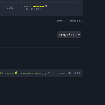
autor:
szkolaziola
3962
27.03.2025 03:55
Tematy: 3 • Strona
1
z
1
Przejdź do
takt z nami
Usuń ciasteczka witryny
Strefa czasowa
UTC+02:00