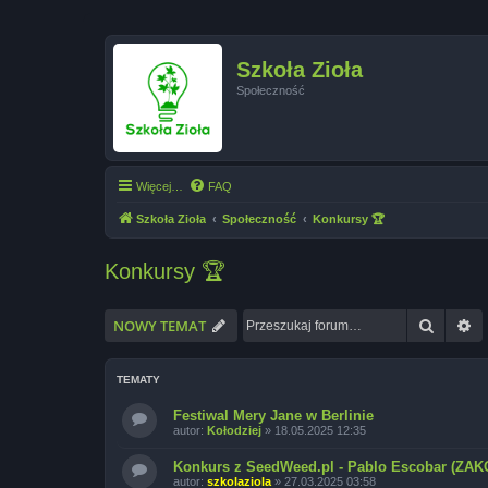
Szkoła Zioła
Społeczność
Więcej…
FAQ
Szkoła Zioła
Społeczność
Konkursy 🏆
Konkursy 🏆
Szukaj
W
NOWY TEMAT
TEMATY
Festiwal Mery Jane w Berlinie
autor:
Kołodziej
»
18.05.2025 12:35
Konkurs z SeedWeed.pl - Pablo Escobar (Z
autor:
szkolaziola
»
27.03.2025 03:58