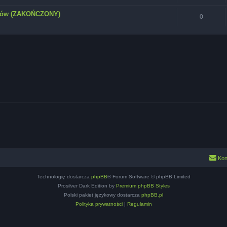
zców (ZAKOŃCZONY)
0
Kon
Technologię dostarcza
phpBB
® Forum Software © phpBB Limited
Prosilver Dark Edition by
Premium phpBB Styles
Polski pakiet językowy dostarcza
phpBB.pl
Polityka prywatności
|
Regulamin