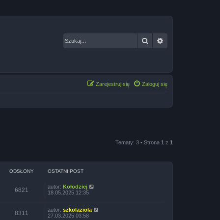
Szukaj
Wyszukiwanie za
Zarejestruj się
Zaloguj się
Tematy: 3 • Strona
1
z
1
ODSŁONY
OSTATNI POST
autor:
Kołodziej
6821
18.05.2025 12:35
autor:
szkolaziola
8311
27.03.2025 03:58