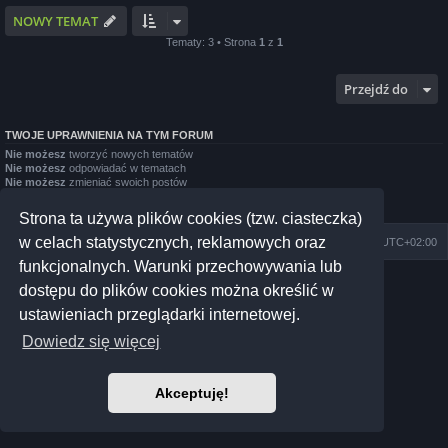
NOWY TEMAT
Tematy: 3 • Strona
1
z
1
Przejdź do
TWOJE UPRAWNIENIA NA TYM FORUM
Nie możesz
tworzyć nowych tematów
Nie możesz
odpowiadać w tematach
Nie możesz
zmieniać swoich postów
Nie możesz
usuwać swoich postów
Nie możesz
dodawać załączników
Strona ta używa plików cookies (tzw. ciasteczka)
w celach statystycznych, reklamowych oraz
Szkoła Zioła
Społeczność
Strefa czasowa
UTC+02:00
funkcjonalnych. Warunki przechowywania lub
Technologię dostarcza
phpBB
® Forum Software © phpBB Limited
dostępu do plików cookies można określić w
Prosilver Dark Edition by
Premium phpBB Styles
ustawieniach przeglądarki internetowej.
Polski pakiet językowy dostarcza
phpBB.pl
Polityka prywatności
|
Regulamin
Dowiedz się więcej
Akceptuję!