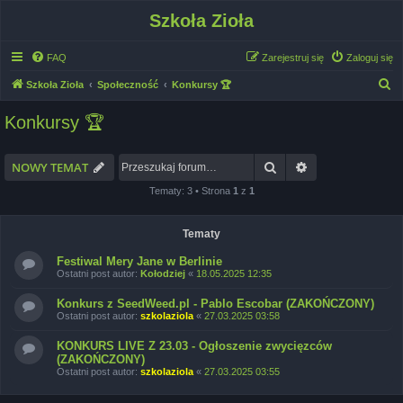
Szkoła Zioła
FAQ
Zarejestruj się
Zaloguj się
S
Szkoła Zioła
Społeczność
Konkursy 🏆
z
Konkursy 🏆
u
k
Szukaj
Wyszukiwanie 
NOWY TEMAT
a
Tematy: 3 • Strona
1
z
1
j
Tematy
Festiwal Mery Jane w Berlinie
Ostatni post autor:
Kołodziej
«
18.05.2025 12:35
Konkurs z SeedWeed.pl - Pablo Escobar (ZAKOŃCZONY)
Ostatni post autor:
szkolaziola
«
27.03.2025 03:58
KONKURS LIVE Z 23.03 - Ogłoszenie zwycięzców
(ZAKOŃCZONY)
Ostatni post autor:
szkolaziola
«
27.03.2025 03:55