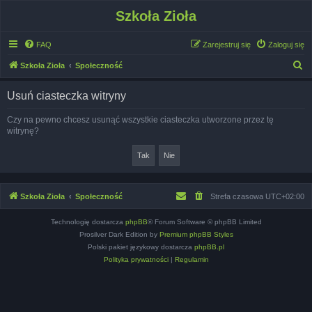
Szkoła Zioła
FAQ
Zarejestruj się
Zaloguj się
S
Szkoła Zioła
Społeczność
z
Usuń ciasteczka witryny
u
k
Czy na pewno chcesz usunąć wszystkie ciasteczka utworzone przez tę
witrynę?
a
j
Szkoła Zioła
Społeczność
Strefa czasowa
UTC+02:00
Technologię dostarcza
phpBB
® Forum Software © phpBB Limited
Prosilver Dark Edition by
Premium phpBB Styles
Polski pakiet językowy dostarcza
phpBB.pl
Polityka prywatności
|
Regulamin