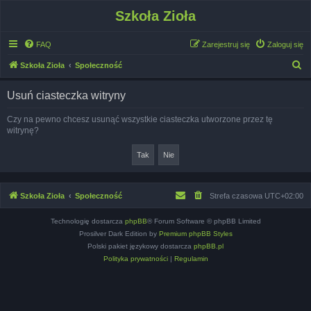
Szkoła Zioła
FAQ
Zarejestruj się
Zaloguj się
S
Szkoła Zioła
Społeczność
z
Usuń ciasteczka witryny
u
k
Czy na pewno chcesz usunąć wszystkie ciasteczka utworzone przez tę
witrynę?
a
j
Szkoła Zioła
Społeczność
Strefa czasowa
UTC+02:00
Technologię dostarcza
phpBB
® Forum Software © phpBB Limited
Prosilver Dark Edition by
Premium phpBB Styles
Polski pakiet językowy dostarcza
phpBB.pl
Polityka prywatności
|
Regulamin