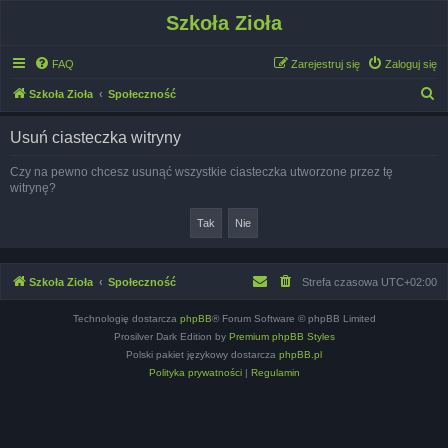
Szkoła Zioła
FAQ
Zarejestruj się
Zaloguj się
S
Szkoła Zioła
Społeczność
z
Usuń ciasteczka witryny
u
k
Czy na pewno chcesz usunąć wszystkie ciasteczka utworzone przez tę
witrynę?
a
j
Szkoła Zioła
Społeczność
Strefa czasowa
UTC+02:00
Technologię dostarcza
phpBB
® Forum Software © phpBB Limited
Prosilver Dark Edition by
Premium phpBB Styles
Polski pakiet językowy dostarcza
phpBB.pl
Polityka prywatności
|
Regulamin