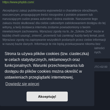
https://www.phpbb.com/
.
Akceptujesz zakaz publikowania wypowiedzi o charakterze obraźliwym,
oszczerczym, propagującym treści niezgodne z polskim prawem lub
naruszającym cudze prawa autorskie i dobra osobiste. Naruszenie tego
zakazu może skutkować dla ciebie całkowitym zablokowaniem dostępu do tej
witryny, a twój dostawca internetu zostanie powiadomiony o twoim
niewłaściwym zachowaniu. Wyrażasz zgodę na to, że „Szkoła Zioła” może w
każdej chwili usunąć, zmienić, przenieść lub zamknąć każdy twój temat, post.
Wyrażasz zgodę na zapisywanie wszystkich podanych przez ciebie informacji
w naszej bazie danych. Informacje te nie będą przekazywane nikomu bez
twojej zgody, ale ani „Szkoła Zioła”, ani phpBB nie ponosi odpowiedzialności
za włamania do witryny, podczas których może dojść do kradzieży danych.
Strona ta używa plików cookies (tzw. ciasteczka)
w celach statystycznych, reklamowych oraz
funkcjonalnych. Warunki przechowywania lub
Szkoła Zioła
Społeczność
Strefa czasowa
UTC+02:00
dostępu do plików cookies można określić w
Technologię dostarcza
phpBB
® Forum Software © phpBB Limited
ustawieniach przeglądarki internetowej.
Prosilver Dark Edition by
Premium phpBB Styles
Dowiedz się więcej
Polski pakiet językowy dostarcza
phpBB.pl
Polityka prywatności
|
Regulamin
Akceptuję!