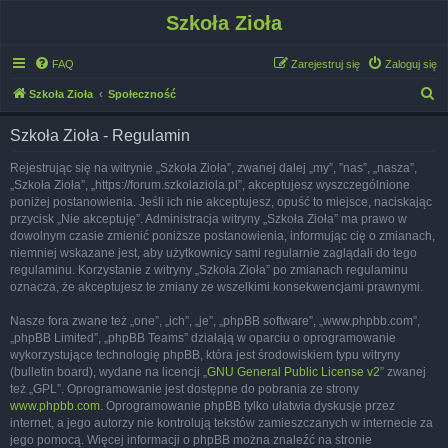
Szkoła Zioła
FAQ
Zarejestruj się
Zaloguj się
S
Szkoła Zioła
Społeczność
z
Szkoła Zioła - Regulamin
u
k
Rejestrując się na witrynie „Szkoła Zioła”, zwanej dalej „my”, ”nas”, „nasza”,
„Szkoła Zioła”, „https://forum.szkolaziola.pl”, akceptujesz wyszczególnione
a
poniżej postanowienia. Jeśli ich nie akceptujesz, opuść to miejsce, naciskając
j
przycisk „Nie akceptuję”. Administracja witryny „Szkoła Zioła” ma prawo w
dowolnym czasie zmienić poniższe postanowienia, informując cię o zmianach,
niemniej wskazane jest, aby użytkownicy sami regularnie zaglądali do tego
regulaminu. Korzystanie z witryny „Szkoła Zioła” po zmianach regulaminu
oznacza, że akceptujesz te zmiany ze wszelkimi konsekwencjami prawnymi.
Nasze fora zwane też „one”, „ich”, „je”, „phpBB software”, „www.phpbb.com”,
„phpBB Limited”, „phpBB Teams” działają w oparciu o oprogramowanie
wykorzystujące technologię phpBB, która jest środowiskiem typu witryny
(bulletin board), wydane na licencji „
GNU General Public License v2
” zwanej
też „GPL”. Oprogramowanie jest dostępne do pobrania ze strony
www.phpbb.com
. Oprogramowanie phpBB tylko ułatwia dyskusje przez
internet, a jego autorzy nie kontrolują tekstów zamieszczanych w internecie za
jego pomocą. Więcej informacji o phpBB można znaleźć na stronie