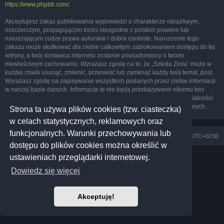
https://www.phpbb.com/
.
Akceptujesz zakaz publikowania wypowiedzi o charakterze obraźliwym,
oszczerczym, propagującym treści niezgodne z polskim prawem lub
naruszającym cudze prawa autorskie i dobra osobiste. Naruszenie tego
zakazu może skutkować dla ciebie całkowitym zablokowaniem dostępu do tej
witryny, a twój dostawca internetu zostanie powiadomiony o twoim
niewłaściwym zachowaniu. Wyrażasz zgodę na to, że „Szkoła Zioła” może w
każdej chwili usunąć, zmienić, przenieść lub zamknąć każdy twój temat, post.
Wyrażasz zgodę na zapisywanie wszystkich podanych przez ciebie informacji
w naszej bazie danych. Informacje te nie będą przekazywane nikomu bez
twojej zgody, ale ani „Szkoła Zioła”, ani phpBB nie ponosi odpowiedzialności
za włamania do witryny, podczas których może dojść do kradzieży danych.
Strona ta używa plików cookies (tzw. ciasteczka)
w celach statystycznych, reklamowych oraz
funkcjonalnych. Warunki przechowywania lub
Szkoła Zioła
Społeczność
Strefa czasowa
UTC+02:00
dostępu do plików cookies można określić w
Technologię dostarcza
phpBB
® Forum Software © phpBB Limited
ustawieniach przeglądarki internetowej.
Prosilver Dark Edition by
Premium phpBB Styles
Dowiedz się więcej
Polski pakiet językowy dostarcza
phpBB.pl
Polityka prywatności
|
Regulamin
Akceptuję!