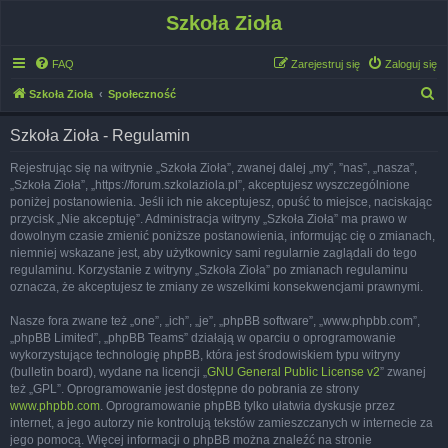
Szkoła Zioła
FAQ
Zarejestruj się
Zaloguj się
S
Szkoła Zioła
Społeczność
z
Szkoła Zioła - Regulamin
u
k
Rejestrując się na witrynie „Szkoła Zioła”, zwanej dalej „my”, ”nas”, „nasza”,
„Szkoła Zioła”, „https://forum.szkolaziola.pl”, akceptujesz wyszczególnione
a
poniżej postanowienia. Jeśli ich nie akceptujesz, opuść to miejsce, naciskając
j
przycisk „Nie akceptuję”. Administracja witryny „Szkoła Zioła” ma prawo w
dowolnym czasie zmienić poniższe postanowienia, informując cię o zmianach,
niemniej wskazane jest, aby użytkownicy sami regularnie zaglądali do tego
regulaminu. Korzystanie z witryny „Szkoła Zioła” po zmianach regulaminu
oznacza, że akceptujesz te zmiany ze wszelkimi konsekwencjami prawnymi.
Nasze fora zwane też „one”, „ich”, „je”, „phpBB software”, „www.phpbb.com”,
„phpBB Limited”, „phpBB Teams” działają w oparciu o oprogramowanie
wykorzystujące technologię phpBB, która jest środowiskiem typu witryny
(bulletin board), wydane na licencji „
GNU General Public License v2
” zwanej
też „GPL”. Oprogramowanie jest dostępne do pobrania ze strony
www.phpbb.com
. Oprogramowanie phpBB tylko ułatwia dyskusje przez
internet, a jego autorzy nie kontrolują tekstów zamieszczanych w internecie za
jego pomocą. Więcej informacji o phpBB można znaleźć na stronie