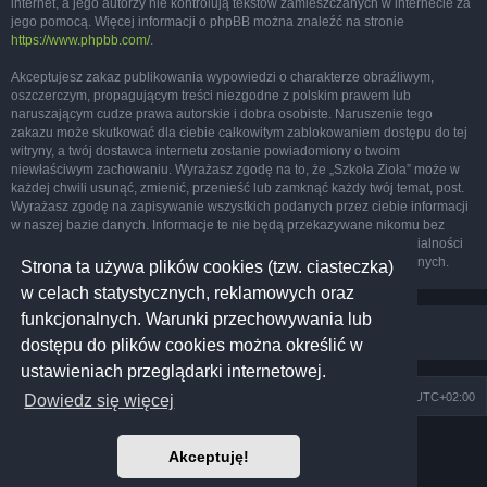
internet, a jego autorzy nie kontrolują tekstów zamieszczanych w internecie za
jego pomocą. Więcej informacji o phpBB można znaleźć na stronie
https://www.phpbb.com/
.
Akceptujesz zakaz publikowania wypowiedzi o charakterze obraźliwym,
oszczerczym, propagującym treści niezgodne z polskim prawem lub
naruszającym cudze prawa autorskie i dobra osobiste. Naruszenie tego
zakazu może skutkować dla ciebie całkowitym zablokowaniem dostępu do tej
witryny, a twój dostawca internetu zostanie powiadomiony o twoim
niewłaściwym zachowaniu. Wyrażasz zgodę na to, że „Szkoła Zioła” może w
każdej chwili usunąć, zmienić, przenieść lub zamknąć każdy twój temat, post.
Wyrażasz zgodę na zapisywanie wszystkich podanych przez ciebie informacji
w naszej bazie danych. Informacje te nie będą przekazywane nikomu bez
twojej zgody, ale ani „Szkoła Zioła”, ani phpBB nie ponosi odpowiedzialności
za włamania do witryny, podczas których może dojść do kradzieży danych.
Strona ta używa plików cookies (tzw. ciasteczka)
w celach statystycznych, reklamowych oraz
funkcjonalnych. Warunki przechowywania lub
dostępu do plików cookies można określić w
ustawieniach przeglądarki internetowej.
Szkoła Zioła
Społeczność
Strefa czasowa
UTC+02:00
Dowiedz się więcej
Technologię dostarcza
phpBB
® Forum Software © phpBB Limited
Akceptuję!
Prosilver Dark Edition by
Premium phpBB Styles
Polski pakiet językowy dostarcza
phpBB.pl