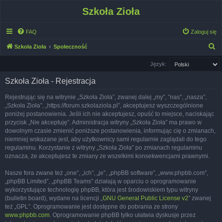
Szkoła Zioła
FAQ
Zaloguj się
S
Szkoła Zioła
Społeczność
z
Język:
u
Szkoła Zioła - Rejestracja
k
a
Rejestrując się na witrynie „Szkoła Zioła”, zwanej dalej „my”, ”nas”, „nasza”,
„Szkoła Zioła”, „https://forum.szkolaziola.pl”, akceptujesz wyszczególnione
j
poniżej postanowienia. Jeśli ich nie akceptujesz, opuść to miejsce, naciskając
przycisk „Nie akceptuję”. Administracja witryny „Szkoła Zioła” ma prawo w
dowolnym czasie zmienić poniższe postanowienia, informując cię o zmianach,
niemniej wskazane jest, aby użytkownicy sami regularnie zaglądali do tego
regulaminu. Korzystanie z witryny „Szkoła Zioła” po zmianach regulaminu
oznacza, że akceptujesz te zmiany ze wszelkimi konsekwencjami prawnymi.
Nasze fora zwane też „one”, „ich”, „je”, „phpBB software”, „www.phpbb.com”,
„phpBB Limited”, „phpBB Teams” działają w oparciu o oprogramowanie
wykorzystujące technologię phpBB, która jest środowiskiem typu witryny
(bulletin board), wydane na licencji „
GNU General Public License v2
” zwanej
też „GPL”. Oprogramowanie jest dostępne do pobrania ze strony
www.phpbb.com
. Oprogramowanie phpBB tylko ułatwia dyskusje przez