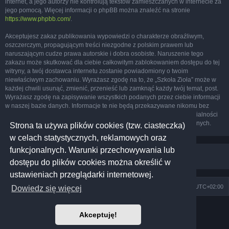
internet, a jego autorzy nie kontrolują tekstów zamieszczanych w internecie za
jego pomocą. Więcej informacji o phpBB można znaleźć na stronie
https://www.phpbb.com/
.
Akceptujesz zakaz publikowania wypowiedzi o charakterze obraźliwym,
oszczerczym, propagującym treści niezgodne z polskim prawem lub
naruszającym cudze prawa autorskie i dobra osobiste. Naruszenie tego
zakazu może skutkować dla ciebie całkowitym zablokowaniem dostępu do tej
witryny, a twój dostawca internetu zostanie powiadomiony o twoim
niewłaściwym zachowaniu. Wyrażasz zgodę na to, że „Szkoła Zioła” może w
każdej chwili usunąć, zmienić, przenieść lub zamknąć każdy twój temat, post.
Wyrażasz zgodę na zapisywanie wszystkich podanych przez ciebie informacji
w naszej bazie danych. Informacje te nie będą przekazywane nikomu bez
twojej zgody, ale ani „Szkoła Zioła”, ani phpBB nie ponosi odpowiedzialności
za włamania do witryny, podczas których może dojść do kradzieży danych.
Strona ta używa plików cookies (tzw. ciasteczka)
w celach statystycznych, reklamowych oraz
funkcjonalnych. Warunki przechowywania lub
dostępu do plików cookies można określić w
ustawieniach przeglądarki internetowej.
Szkoła Zioła
Społeczność
Strefa czasowa
UTC+02:00
Dowiedz się więcej
Technologię dostarcza
phpBB
® Forum Software © phpBB Limited
Akceptuję!
Prosilver Dark Edition by
Premium phpBB Styles
Polski pakiet językowy dostarcza
phpBB.pl