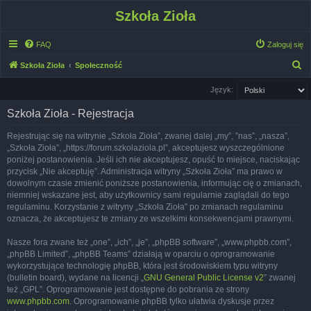
Szkoła Zioła
FAQ
Zaloguj się
S
Szkoła Zioła
Społeczność
z
Język:
u
Szkoła Zioła - Rejestracja
k
a
Rejestrując się na witrynie „Szkoła Zioła”, zwanej dalej „my”, ”nas”, „nasza”,
„Szkoła Zioła”, „https://forum.szkolaziola.pl”, akceptujesz wyszczególnione
j
poniżej postanowienia. Jeśli ich nie akceptujesz, opuść to miejsce, naciskając
przycisk „Nie akceptuję”. Administracja witryny „Szkoła Zioła” ma prawo w
dowolnym czasie zmienić poniższe postanowienia, informując cię o zmianach,
niemniej wskazane jest, aby użytkownicy sami regularnie zaglądali do tego
regulaminu. Korzystanie z witryny „Szkoła Zioła” po zmianach regulaminu
oznacza, że akceptujesz te zmiany ze wszelkimi konsekwencjami prawnymi.
Nasze fora zwane też „one”, „ich”, „je”, „phpBB software”, „www.phpbb.com”,
„phpBB Limited”, „phpBB Teams” działają w oparciu o oprogramowanie
wykorzystujące technologię phpBB, która jest środowiskiem typu witryny
(bulletin board), wydane na licencji „
GNU General Public License v2
” zwanej
też „GPL”. Oprogramowanie jest dostępne do pobrania ze strony
www.phpbb.com
. Oprogramowanie phpBB tylko ułatwia dyskusje przez