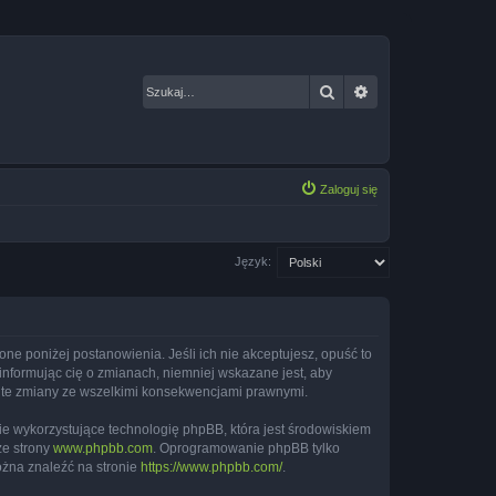
Szukaj
Wyszukiwanie za
Zaloguj się
Język:
nione poniżej postanowienia. Jeśli ich nie akceptujesz, opuść to
informując cię o zmianach, niemniej wskazane jest, aby
sz te zmiany ze wszelkimi konsekwencjami prawnymi.
ie wykorzystujące technologię phpBB, która jest środowiskiem
ze strony
www.phpbb.com
. Oprogramowanie phpBB tylko
ożna znaleźć na stronie
https://www.phpbb.com/
.