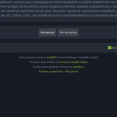
aźliwym, oszczerczym, propagującym treści niezgodne z polskim prawem lub narus
iem dostępu do tej witryny, a twój dostawca internetu zostanie powiadomiony o 
ść lub zamknąć każdy twój temat, post. Wyrażasz zgodę na zapisywanie wszystkich 
 ale ani „Szkoła Zioła”, ani phpBB nie ponosi odpowiedzialności za włamania do w
Kon
Technologię dostarcza
phpBB
® Forum Software © phpBB Limited
Prosilver Dark Edition by
Premium phpBB Styles
Polski pakiet językowy dostarcza
phpBB.pl
Polityka prywatności
|
Regulamin