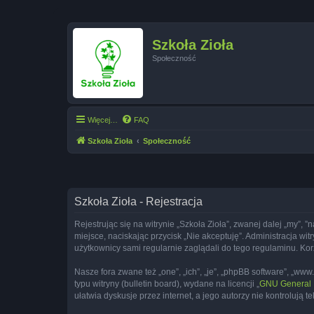
Szkoła Zioła
Społeczność
Więcej…
FAQ
Szkoła Zioła
Społeczność
Szkoła Zioła - Rejestracja
Rejestrując się na witrynie „Szkoła Zioła”, zwanej dalej „my”, ”
miejsce, naciskając przycisk „Nie akceptuję”. Administracja w
użytkownicy sami regularnie zaglądali do tego regulaminu. Ko
Nasze fora zwane też „one”, „ich”, „je”, „phpBB software”, „
typu witryny (bulletin board), wydane na licencji „
GNU General P
ułatwia dyskusje przez internet, a jego autorzy nie kontroluj