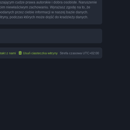
zającym cudze prawa autorskie i dobra osobiste. Naruszenie
twoim niewłaściwym zachowaniu. Wyrażasz zgodę na to, że
podanych przez ciebie informacji w naszej bazie danych.
itryny, podczas których może dojść do kradzieży danych.
takt z nami
Usuń ciasteczka witryny
Strefa czasowa
UTC+02:00