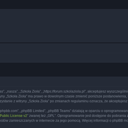
nas”, „nasza”, „Szkoła Zioła”, „https://forum.szkolaziola.pl”, akceptujesz wyszczegól
itryny „Szkoła Zioła” ma prawo w dowolnym czasie zmienić poniższe postanowienia, 
rzystanie z witryny „Szkoła Zioła” po zmianach regulaminu oznacza, że akceptuje
www.phpbb.com”, „phpBB Limited”, „phpBB Teams” działają w oparciu o oprogramowan
ublic License v2
” zwanej też „GPL”. Oprogramowanie jest dostępne do pobrania 
ą tekstów zamieszczanych w internecie za jego pomocą. Więcej informacji o phpBB m