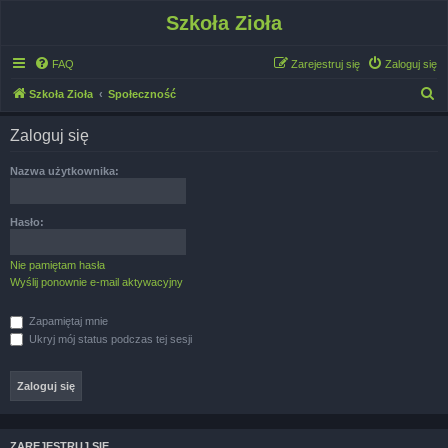
Szkoła Zioła
FAQ
Zarejestruj się
Zaloguj się
S
Szkoła Zioła
Społeczność
z
Zaloguj się
u
k
Nazwa użytkownika:
a
j
Hasło:
Nie pamiętam hasła
Wyślij ponownie e-mail aktywacyjny
Zapamiętaj mnie
Ukryj mój status podczas tej sesji
ZAREJESTRUJ SIĘ