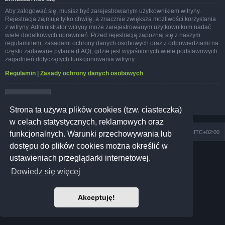
Aby zalogować się, musisz być zarejestrowanym użytkownikiem witryny.
Rejestracja zajmuje tylko chwilę, a znacznie zwiększa możliwości korzystania
z witryny. Administrator witryny może zarejestrowanym użytkownikom nadać
wiele dodatkowych uprawnień. Przed rejestracją zapoznaj się z naszym
regulaminem, zasadami ochrony danych osobowych oraz z odpowiedziami na
często zadawane pytania (FAQ), gdzie jest wyjaśnionych wiele podstawowych
zagadnień dotyczących funkcjonowania witryny.
Regulamin
|
Zasady ochrony danych osobowych
Zarejestruj się
Strona ta używa plików cookies (tzw. ciasteczka)
w celach statystycznych, reklamowych oraz
Szkoła Zioła
Społeczność
Strefa czasowa
UTC+02:00
funkcjonalnych. Warunki przechowywania lub
dostępu do plików cookies można określić w
Technologię dostarcza
phpBB
® Forum Software © phpBB Limited
ustawieniach przeglądarki internetowej.
Prosilver Dark Edition by
Premium phpBB Styles
Polski pakiet językowy dostarcza
phpBB.pl
Dowiedz się więcej
Polityka prywatności
|
Regulamin
Akceptuję!