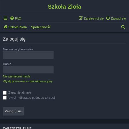
Szkoła Zioła
FAQ
Zarejestruj się
Zaloguj się
S
Szkoła Zioła
Społeczność
z
Zaloguj się
u
k
Nazwa użytkownika:
a
j
Hasło:
Nie pamiętam hasła
Wyślij ponownie e-mail aktywacyjny
Zapamiętaj mnie
Ukryj mój status podczas tej sesji
ZAREJESTRUJ SIĘ