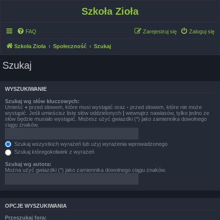
Szkoła Zioła
FAQ
Zarejestruj się
Zaloguj się
Szkoła Zioła
Społeczność
Szukaj
Szukaj
WYSZUKIWANIE
Szukaj wg słów kluczowych:
Umieść
+
przed słowem, które musi wystąpić oraz
-
przed słowem, które nie może
wystąpić. Jeśli umieścisz listę słów oddzielonych
|
wewnątrz nawiasów, tylko jedno ze
słów będzie musiało wystąpić. Możesz użyć gwiazdki (*) jako zamiennika dowolnego
ciągu znaków.
Szukaj wszystkich wyrażeń lub użyj wyrażenia wprowadzonego
Szukaj któregokolwiek z wyrażeń
Szukaj wg autora:
Można użyć gwiazdki (*) jako zamiennika dowolnego ciągu znaków.
OPCJE WYSZUKIWANIA
Przeszukaj fora: