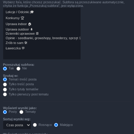
Wybierz fora, które chcesz przeszukać. Subfora są przeszukiwane automatycznie,
chyba że funkcja „Przeszukuj subfora”, jest wyłączona.
Przeszukaj subfora:
Tak
Nie
Szukaj w:
Temat i treść posta
Tylko treść posta
Tylko tytuły tematów
Tylko pierwszy post tematu
Wyświetl wyniki jako:
Posty
Tematy
Sortuj wyniki wg:
Rosnąco
Malejąco