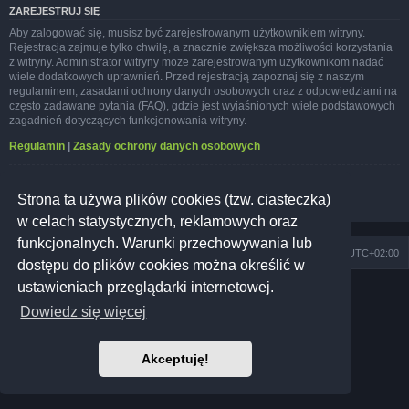
ZAREJESTRUJ SIĘ
Aby zalogować się, musisz być zarejestrowanym użytkownikiem witryny.
Rejestracja zajmuje tylko chwilę, a znacznie zwiększa możliwości korzystania
z witryny. Administrator witryny może zarejestrowanym użytkownikom nadać
wiele dodatkowych uprawnień. Przed rejestracją zapoznaj się z naszym
regulaminem, zasadami ochrony danych osobowych oraz z odpowiedziami na
często zadawane pytania (FAQ), gdzie jest wyjaśnionych wiele podstawowych
zagadnień dotyczących funkcjonowania witryny.
Regulamin
|
Zasady ochrony danych osobowych
Zarejestruj się
Strona ta używa plików cookies (tzw. ciasteczka)
w celach statystycznych, reklamowych oraz
funkcjonalnych. Warunki przechowywania lub
Szkoła Zioła
Społeczność
Strefa czasowa
UTC+02:00
dostępu do plików cookies można określić w
ustawieniach przeglądarki internetowej.
Technologię dostarcza
phpBB
® Forum Software © phpBB Limited
Prosilver Dark Edition by
Premium phpBB Styles
Dowiedz się więcej
Polski pakiet językowy dostarcza
phpBB.pl
Polityka prywatności
|
Regulamin
Akceptuję!