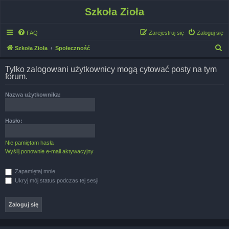
Szkoła Zioła
FAQ
Zarejestruj się
Zaloguj się
S
Szkoła Zioła
Społeczność
z
Tylko zalogowani użytkownicy mogą cytować posty na tym
u
forum.
k
Nazwa użytkownika:
a
j
Hasło:
Nie pamiętam hasła
Wyślij ponownie e-mail aktywacyjny
Zapamiętaj mnie
Ukryj mój status podczas tej sesji