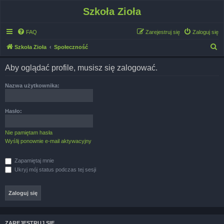
Szkoła Zioła
FAQ
Zarejestruj się
Zaloguj się
S
Szkoła Zioła
Społeczność
z
Aby oglądać profile, musisz się zalogować.
u
k
Nazwa użytkownika:
a
j
Hasło:
Nie pamiętam hasła
Wyślij ponownie e-mail aktywacyjny
Zapamiętaj mnie
Ukryj mój status podczas tej sesji
ZAREJESTRUJ SIĘ