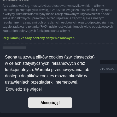
Aby zalogować się, musisz być zarejestrowanym użytkownikiem witryny.
Rejestracja zajmuje tylko chwilę, a znacznie zwiększa możliwości korzystania
z witryny. Administrator witryny może zarejestrowanym użytkownikom nadać
wiele dodatkowych uprawnień. Przed rejestracją zapoznaj się z naszym
regulaminem, zasadami ochrony danych osobowych oraz z odpowiedziami na
często zadawane pytania (FAQ), gdzie jest wyjaśnionych wiele podstawowych
zagadnień dotyczących funkcjonowania witryny.
Regulamin
|
Zasady ochrony danych osobowych
Zarejestruj się
Strona ta używa plików cookies (tzw. ciasteczka)
w celach statystycznych, reklamowych oraz
Szkoła Zioła
Społeczność
Strefa czasowa
UTC+02:00
funkcjonalnych. Warunki przechowywania lub
dostępu do plików cookies można określić w
Technologię dostarcza
phpBB
® Forum Software © phpBB Limited
ustawieniach przeglądarki internetowej.
Prosilver Dark Edition by
Premium phpBB Styles
Polski pakiet językowy dostarcza
phpBB.pl
Dowiedz się więcej
Polityka prywatności
|
Regulamin
Akceptuję!