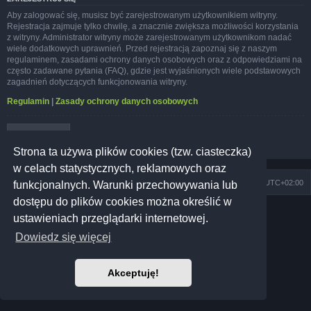
Aby zalogować się, musisz być zarejestrowanym użytkownikiem witryny.
Rejestracja zajmuje tylko chwilę, a znacznie zwiększa możliwości korzystania
z witryny. Administrator witryny może zarejestrowanym użytkownikom nadać
wiele dodatkowych uprawnień. Przed rejestracją zapoznaj się z naszym
regulaminem, zasadami ochrony danych osobowych oraz z odpowiedziami na
często zadawane pytania (FAQ), gdzie jest wyjaśnionych wiele podstawowych
zagadnień dotyczących funkcjonowania witryny.
Regulamin
|
Zasady ochrony danych osobowych
Zarejestruj się
Strona ta używa plików cookies (tzw. ciasteczka)
w celach statystycznych, reklamowych oraz
Szkoła Zioła
Społeczność
Strefa czasowa
UTC+02:00
funkcjonalnych. Warunki przechowywania lub
dostępu do plików cookies można określić w
Technologię dostarcza
phpBB
® Forum Software © phpBB Limited
ustawieniach przeglądarki internetowej.
Prosilver Dark Edition by
Premium phpBB Styles
Polski pakiet językowy dostarcza
phpBB.pl
Dowiedz się więcej
Polityka prywatności
|
Regulamin
Akceptuję!