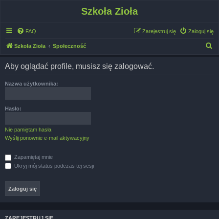
Szkoła Zioła
FAQ
Zarejestruj się
Zaloguj się
S
Szkoła Zioła
Społeczność
z
Aby oglądać profile, musisz się zalogować.
u
k
Nazwa użytkownika:
a
j
Hasło:
Nie pamiętam hasła
Wyślij ponownie e-mail aktywacyjny
Zapamiętaj mnie
Ukryj mój status podczas tej sesji
ZAREJESTRUJ SIĘ