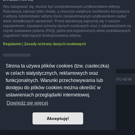
Aby zalogować się, musisz być zarejestrowanym użytkownikiem witryny.
Rejestracja zajmuje tylko chwilę, a znacznie zwiększa możliwości korzystania
z witryny. Administrator witryny może zarejestrowanym użytkownikom nadać
wiele dodatkowych uprawnień. Przed rejestracją zapoznaj się z naszym
regulaminem, zasadami ochrony danych osobowych oraz z odpowiedziami na
często zadawane pytania (FAQ), gdzie jest wyjaśnionych wiele podstawowych
zagadnień dotyczących funkcjonowania witryny.
Regulamin
|
Zasady ochrony danych osobowych
Zarejestruj się
Strona ta używa plików cookies (tzw. ciasteczka)
w celach statystycznych, reklamowych oraz
Szkoła Zioła
Społeczność
Strefa czasowa
UTC+02:00
funkcjonalnych. Warunki przechowywania lub
dostępu do plików cookies można określić w
Technologię dostarcza
phpBB
® Forum Software © phpBB Limited
ustawieniach przeglądarki internetowej.
Prosilver Dark Edition by
Premium phpBB Styles
Polski pakiet językowy dostarcza
phpBB.pl
Dowiedz się więcej
Polityka prywatności
|
Regulamin
Akceptuję!