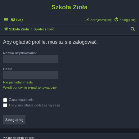
Szkoła Zioła
FAQ
Zarejestruj się
Zaloguj się
S
Szkoła Zioła
Społeczność
z
Aby oglądać profile, musisz się zalogować.
u
k
Nazwa użytkownika:
a
j
Hasło:
Nie pamiętam hasła
Wyślij ponownie e-mail aktywacyjny
Zapamiętaj mnie
Ukryj mój status podczas tej sesji
ZAREJESTRUJ SIĘ