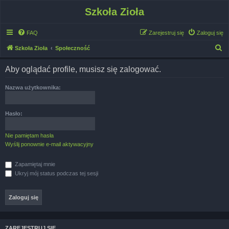
Szkoła Zioła
FAQ
Zarejestruj się
Zaloguj się
S
Szkoła Zioła
Społeczność
z
Aby oglądać profile, musisz się zalogować.
u
k
Nazwa użytkownika:
a
j
Hasło:
Nie pamiętam hasła
Wyślij ponownie e-mail aktywacyjny
Zapamiętaj mnie
Ukryj mój status podczas tej sesji
ZAREJESTRUJ SIĘ