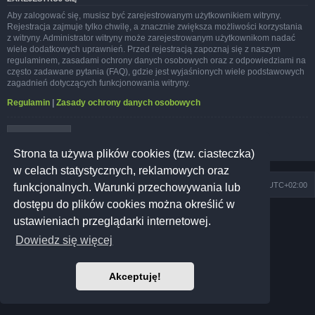
Aby zalogować się, musisz być zarejestrowanym użytkownikiem witryny.
Rejestracja zajmuje tylko chwilę, a znacznie zwiększa możliwości korzystania
z witryny. Administrator witryny może zarejestrowanym użytkownikom nadać
wiele dodatkowych uprawnień. Przed rejestracją zapoznaj się z naszym
regulaminem, zasadami ochrony danych osobowych oraz z odpowiedziami na
często zadawane pytania (FAQ), gdzie jest wyjaśnionych wiele podstawowych
zagadnień dotyczących funkcjonowania witryny.
Regulamin
|
Zasady ochrony danych osobowych
Zarejestruj się
Strona ta używa plików cookies (tzw. ciasteczka)
w celach statystycznych, reklamowych oraz
Szkoła Zioła
Społeczność
Strefa czasowa
UTC+02:00
funkcjonalnych. Warunki przechowywania lub
dostępu do plików cookies można określić w
Technologię dostarcza
phpBB
® Forum Software © phpBB Limited
ustawieniach przeglądarki internetowej.
Prosilver Dark Edition by
Premium phpBB Styles
Polski pakiet językowy dostarcza
phpBB.pl
Dowiedz się więcej
Polityka prywatności
|
Regulamin
Akceptuję!