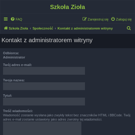
Szkoła Zioła
FAQ
Zarejestruj się
Zaloguj się
S
Szkoła Zioła
Społeczność
Kontakt z administratorem witryny
z
Kontakt z administratorem witryny
u
k
Odbiorca:
a
Administrator
j
Twój adres e-mail:
Twoja nazwa:
Tytuł:
Treść wiadomości:
Wiadomość zostanie wysłana jako zwykły tekst bez znaczników HTML i BBCode. Twój
adres e-mail zostanie ustawiony jako adres zwrotny tej wiadomości.