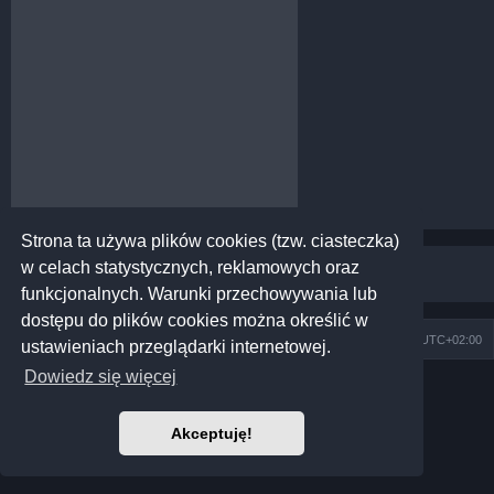
Strona ta używa plików cookies (tzw. ciasteczka)
w celach statystycznych, reklamowych oraz
funkcjonalnych. Warunki przechowywania lub
dostępu do plików cookies można określić w
Szkoła Zioła
Społeczność
Strefa czasowa
UTC+02:00
ustawieniach przeglądarki internetowej.
Dowiedz się więcej
Technologię dostarcza
phpBB
® Forum Software © phpBB Limited
Prosilver Dark Edition by
Premium phpBB Styles
Polski pakiet językowy dostarcza
phpBB.pl
Akceptuję!
Polityka prywatności
|
Regulamin