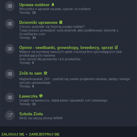
Uprawa outdoor 🌲
Wszystko o uprawie na polu, spocie i w szklarni
Tematy:
16
Dzienniki uprawowe 📆
Chcesz podzielić się historią swojej roślinki?
Tutaj możesz prowadzić swój dziennik albo podlinkować dziennik z
GrowDiaries.com
Tematy:
34
Opinie - seedbanki, growshopy, breederzy, sprzęt 🛒
Miejsce na wymianę waszych opinii i recenzji firm sprzedających (lub
produkujących) nasiona
oraz sprzęt dla growerów i ich produktów
Tematy:
6
Zrób to sam 🛠
Majsterkowanie, DIY - podziel się swoim projektem namiotu, lampy i innego
sprzętu uprawowego
Tematy:
8
Ławeczka 💬
Usiądź na ławeczce, odpal jointa i opowiedz coś ciekawego
Tematy:
31
Szkoła Zioła
Wróć na naszą stronę WWW
ZALOGUJ SIĘ
•
ZAREJESTRUJ SIĘ