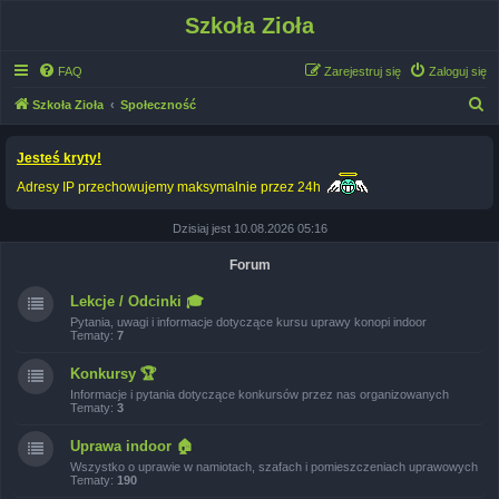
Szkoła Zioła
FAQ
Zarejestruj się
Zaloguj się
S
Szkoła Zioła
Społeczność
z
Jesteś kryty!
u
k
Adresy IP przechowujemy maksymalnie przez 24h
a
Dzisiaj jest 10.08.2026 05:16
j
Forum
Lekcje / Odcinki 🎓
Pytania, uwagi i informacje dotyczące kursu uprawy konopi indoor
Tematy:
7
Konkursy 🏆
Informacje i pytania dotyczące konkursów przez nas organizowanych
Tematy:
3
Uprawa indoor 🏠
Wszystko o uprawie w namiotach, szafach i pomieszczeniach uprawowych
Tematy:
190