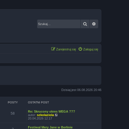
Szukaj
Wyszukiwanie za
Zarejestruj się
Zaloguj się
Dzisiaj jest 06.08.2026 20:46
POSTY
OSTATNI POST
Re: Skrucony okres WEGA ???
58
W
autor:
szkolaziola
y
20.04.2026 12:17
ś
w
Festiwal Mery Jane w Berlinie
i