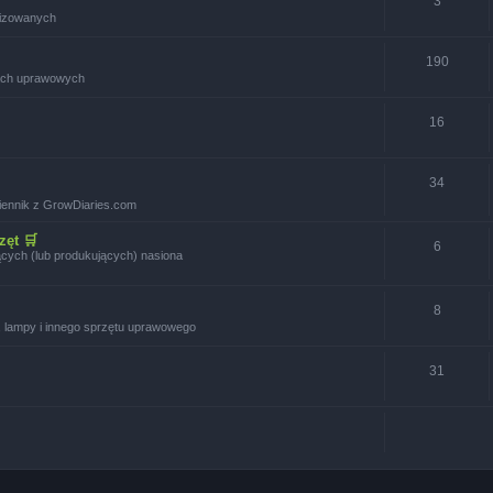
3
nizowanych
190
iach uprawowych
16
34
ziennik z GrowDiaries.com
zęt 🛒
6
jących (lub produkujących) nasiona
8
u, lampy i innego sprzętu uprawowego
31