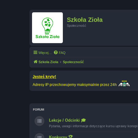
Szkoła Zioła
Społeczność
Więcej…
FAQ
Szkoła Zioła
Społeczność
Jesteś kryty!
Adresy IP przechowujemy maksymalnie przez 24h
FORUM
Lekcje / Odcinki 🎓
Pytania, uwagi i informacje dotyczące kursu uprawy konopi
Konkursy 🏆