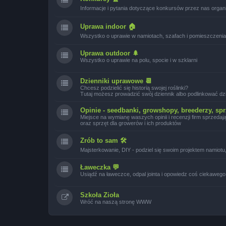
Informacje i pytania dotyczące konkursów przez nas orga
Uprawa indoor 🏠
Wszystko o uprawie w namiotach, szafach i pomieszczen
Uprawa outdoor 🌲
Wszystko o uprawie na polu, spocie i w szklarni
Dzienniki uprawowe 📆
Chcesz podzielić się historią swojej roślinki?
Tutaj możesz prowadzić swój dziennik albo podlinkować d
Opinie - seedbanki, growshopy, breederzy, spr
Miejsce na wymianę waszych opinii i recenzji firm sprzeda
oraz sprzęt dla growerów i ich produktów
Zrób to sam 🛠
Majsterkowanie, DIY - podziel się swoim projektem namiot
Ławeczka 💬
Usiądź na ławeczce, odpal jointa i opowiedz coś ciekawego
Szkoła Zioła
Wróć na naszą stronę WWW