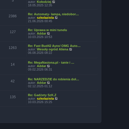
3
W
autor:
Kołodziej
e
y
18.05.2025 12:35
t
ś
l
w
n
Re: Automaty- lampa, niedobor…
i
2386
a
W
autor:
szkolaziola
e
j
y
21.06.2026 00:45
t
n
ś
l
o
w
n
Re: Uprawa w mini tunelu
w
i
127
a
W
autor:
Addar
s
e
j
y
10.03.2026 10:53
z
t
n
ś
y
l
o
w
p
n
Re: Fast Bud42 Auto/ OMG Auto…
w
i
1263
o
a
W
autor:
Wesoły ogród Aliena
s
e
s
j
y
06.08.2026 08:22
z
t
t
n
ś
y
l
o
w
p
n
w
Re: MegaNasiona.pl - tanie i …
i
o
14
a
W
s
autor:
Addar
e
s
j
y
z
09.02.2026 06:31
t
t
n
ś
y
l
o
w
p
n
w
Re: NARZEDZIE do robienia doł…
i
o
a
42
s
W
autor:
Addar
e
s
j
z
y
02.12.2025 01:12
t
t
n
y
ś
l
o
p
w
n
w
Re: Gadżety SzK.Z
o
i
135
a
s
W
autor:
szkolaziola
s
e
j
z
y
10.03.2026 15:25
t
t
n
y
ś
l
o
p
w
n
w
o
i
a
s
s
e
j
z
t
t
n
y
l
o
p
n
w
o