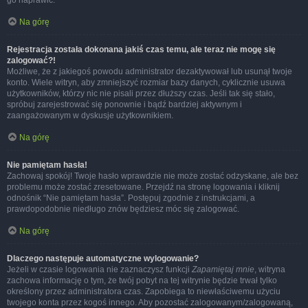
go naprawić.
Na górę
Rejestracja została dokonana jakiś czas temu, ale teraz nie mogę się
zalogować?!
Możliwe, że z jakiegoś powodu administrator dezaktywował lub usunął twoje
konto. Wiele witryn, aby zmniejszyć rozmiar bazy danych, cyklicznie usuwa
użytkowników, którzy nic nie pisali przez dłuższy czas. Jeśli tak się stało,
spróbuj zarejestrować się ponownie i bądź bardziej aktywnym i
zaangażowanym w dyskusje użytkownikiem.
Na górę
Nie pamiętam hasła!
Zachowaj spokój! Twoje hasło wprawdzie nie może zostać odzyskane, ale bez
problemu może zostać zresetowane. Przejdź na stronę logowania i kliknij
odnośnik “Nie pamiętam hasła”. Postępuj zgodnie z instrukcjami, a
prawdopodobnie niedługo znów będziesz móc się zalogować.
Na górę
Dlaczego następuje automatyczne wylogowanie?
Jeżeli w czasie logowania nie zaznaczysz funkcji
Zapamiętaj mnie
, witryna
zachowa informację o tym, że twój pobyt na tej witrynie będzie trwał tylko
określony przez administratora czas. Zapobiega to niewłaściwemu użyciu
twojego konta przez kogoś innego. Aby pozostać zalogowanym/zalogowaną,