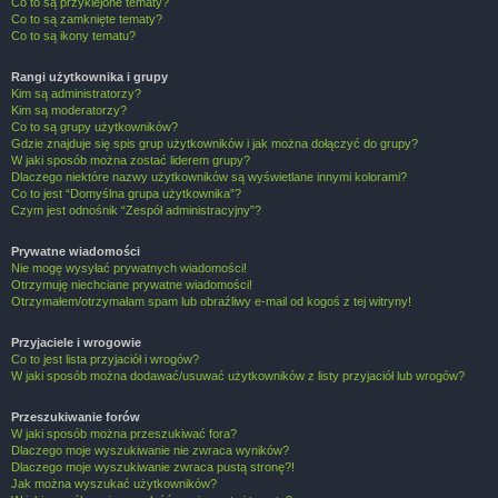
Co to są przyklejone tematy?
Co to są zamknięte tematy?
Co to są ikony tematu?
Rangi użytkownika i grupy
Kim są administratorzy?
Kim są moderatorzy?
Co to są grupy użytkowników?
Gdzie znajduje się spis grup użytkowników i jak można dołączyć do grupy?
W jaki sposób można zostać liderem grupy?
Dlaczego niektóre nazwy użytkowników są wyświetlane innymi kolorami?
Co to jest “Domyślna grupa użytkownika”?
Czym jest odnośnik “Zespół administracyjny”?
Prywatne wiadomości
Nie mogę wysyłać prywatnych wiadomości!
Otrzymuję niechciane prywatne wiadomości!
Otrzymałem/otrzymałam spam lub obraźliwy e-mail od kogoś z tej witryny!
Przyjaciele i wrogowie
Co to jest lista przyjaciół i wrogów?
W jaki sposób można dodawać/usuwać użytkowników z listy przyjaciół lub wrogów?
Przeszukiwanie forów
W jaki sposób można przeszukiwać fora?
Dlaczego moje wyszukiwanie nie zwraca wyników?
Dlaczego moje wyszukiwanie zwraca pustą stronę?!
Jak można wyszukać użytkowników?