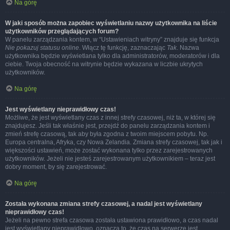
Na górę
W jaki sposób można zapobiec wyświetlaniu nazwy użytkownika na liście
użytkowników przeglądających forum?
W panelu zarządzania kontem, w “Ustawieniach witryny” znajduje się funkcja
Nie pokazuj statusu online
. Włącz tę funkcję, zaznaczając
Tak
. Nazwa
użytkownika będzie wyświetlana tylko dla administratorów, moderatorów i dla
ciebie. Twoja obecność na witrynie będzie wykazana w liczbie ukrytych
użytkowników.
Na górę
Jest wyświetlany nieprawidłowy czas!
Możliwe, że jest wyświetlany czas z innej strefy czasowej, niż ta, w której się
znajdujesz. Jeśli tak właśnie jest, przejdź do panelu zarządzania kontem i
zmień strefę czasową, tak aby była zgodna z twoim miejscem pobytu. Np.
Europa centralna, Afryka, czy Nowa Zelandia. Zmiana strefy czasowej, tak jak i
większości ustawień, może zostać wykonana tylko przez zarejestrowanych
użytkowników. Jeżeli nie jesteś zarejestrowanym użytkownikiem – teraz jest
dobry moment, by się zarejestrować.
Na górę
Została wykonana zmiana strefy czasowej, a nadal jest wyświetlany
nieprawidłowy czas!
Jeżeli na pewno strefa czasowa została ustawiona prawidłowo, a czas nadal
jest wyświetlany nieprawidłowo, oznacza to, że czas na serwerze jest