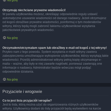
Na górę
Otrzymuję niechciane prywatne wiadomości!
W panelu użytkownika możesz, określając odpowiednie reguły ustawić
automatyczne usuwanie wiadomości od danego nadawcy. Jeżeli otrzymujesz
od kogoś obraźliwe prywatne wiadomości, poinformuj o tym moderatorów
witryny, którzy będą mogli zabronić takiemu użytkownikowi wysyłania
jakichkolwiek prywatnych wiadomości.
Na górę
Otrzymałem/otrzymałam spam lub obraźliwy e-mail od kogoś z tej witryny!
Przykro nam z tego powodu. System wysyłania e-maili witryny zawiera
zabezpieczenia umożliwiające wytropienie użytkowników, którzy wysyłają takie
wiadomości. Prześlij administratorowi witryny pełną kopię otrzymanego e-
maila – ważne, aby były w niej zawarte nagłówki, ponieważ zawierają one
informacje o nadawcy. Administrator będzie wówczas mógł podjąć
odpowiednie działania.
Na górę
Przyjaciele i wrogowie
Co to jest lista przyjaciół i wrogów?
Jest to lista, którą można użyć do organizowania różnych użytkowników
witryny. Użytkownicy dodani do listy przyjaciół będą wyświetleni na karcie