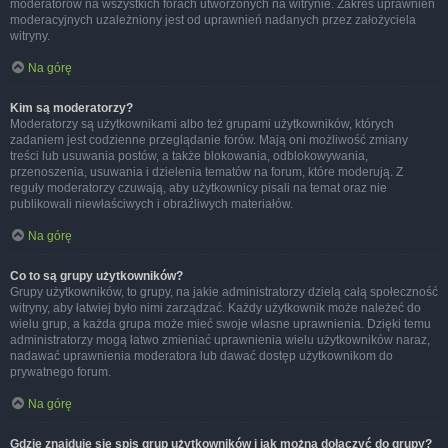
moderatorów na wszystkich forach utworzonych na witrynie. Zakres uprawnień
moderacyjnych uzależniony jest od uprawnień nadanych przez założyciela
witryny.
Na górę
Kim są moderatorzy?
Moderatorzy są użytkownikami albo też grupami użytkowników, których
zadaniem jest codzienne przeglądanie forów. Mają oni możliwość zmiany
treści lub usuwania postów, a także blokowania, odblokowywania,
przenoszenia, usuwania i dzielenia tematów na forum, które moderują. Z
reguły moderatorzy czuwają, aby użytkownicy pisali na temat oraz nie
publikowali niewłaściwych i obraźliwych materiałów.
Na górę
Co to są grupy użytkowników?
Grupy użytkowników, to grupy, na jakie administratorzy dzielą całą społeczność
witryny, aby łatwiej było nimi zarządzać. Każdy użytkownik może należeć do
wielu grup, a każda grupa może mieć swoje własne uprawnienia. Dzięki temu
administratorzy mogą łatwo zmieniać uprawnienia wielu użytkowników naraz,
nadawać uprawnienia moderatora lub dawać dostęp użytkownikom do
prywatnego forum.
Na górę
Gdzie znajduje się spis grup użytkowników i jak można dołączyć do grupy?