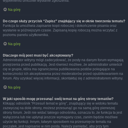
wypełnieniu umożliwi wysłanie zgłoszenia.
Na górę
Do czego służy przycisk “Zapisz” znajdujący się w oknie tworzenia tematu?
Funkcja ta umożliwia zapisanie kopii roboczej i dokończenie pisania oraz
wysłanie w późniejszym czasie. Zapisaną kopię roboczą można wczytać z
poziomu panelu użytkownika.
Na górę
Dlaczego mój post musi być akceptowany?
Administrator witryny mógł zadecydować, że posty na danym forum wymagają
przejrzenia przed publikacją. Jest również możliwe, że administrator umieścił
cię w grupie, która ma ograniczenia publikowania postów polegające na
konieczności ich akceptowania przez moderatorów przed opublikowaniem na
forum. Aby uzyskać więcej informacji, skontaktuj się z administratorem witryny.
Na górę
W jaki sposób mogę przesunąć swój temat na górę strony tematów?
Klikając odnośnik “Przesuń temat w górę”, znajdujący się w widoku tematu
zazwyczaj na dole strony, możesz przesunąć go na samą górę pierwszej
strony forum. Jeśli nie widać takiego odnośnika, oznacza to, że funkcja ta jest
wyłączona lub nie upłynął jeszcze wymagany czas, zanim będzie możliwe
użycie tej funkcji. Innym, łatwym sposobem na przesunięcie tematu na
początek, jest napisanie w nim posta. Należy pamiętać, aby przy tym