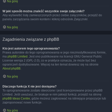
Na górę
W jaki sposób można znaleźć wszystkie swoje załączniki?
Aby wyświetlić listę zamieszczonych przez ciebie załączników, przejdź do
panelu zarządzania swoim kontem i kliknij odnośnik
Załączniki
.
Na górę
Zagadnienia związane z phpBB
Kto jest autorem tego oprogramowania?
Prawa autorskie do tego oprogramowania w jego niezmodyfikowanej formie,
ma
phpBB Limited
. Jest ono publikowane na licencji GNU General Public
License wersja 2 (GPL-2.0), co w praktyce oznacza, że może być bez
ograniczeń dystrybuowane. Więcej na ten temat dowiesz się na stronie
About phpBB
.
Na górę
Dlaczego funkcja X nie jest dostępna?
To oprogramowanie zostało stworzone i jest licencjonowane przez phpBB
Limited. Jeśli uważasz, że brakuje w nim jakiejś funkcji, przejdź na stronę
phpBB Ideas Centre
, gdzie możesz zagłosować na istniejące propozycje lub
zaproponować nowe funkcje.
Na górę