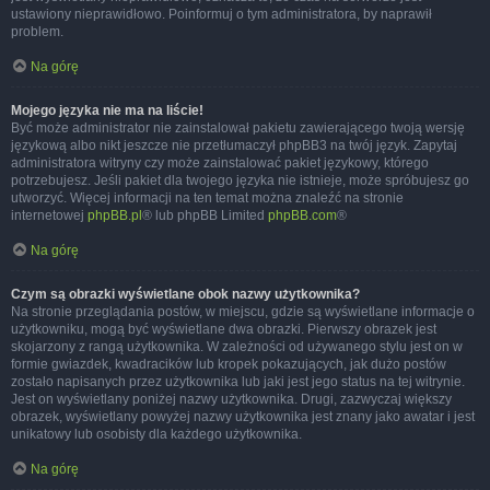
ustawiony nieprawidłowo. Poinformuj o tym administratora, by naprawił
problem.
Na górę
Mojego języka nie ma na liście!
Być może administrator nie zainstalował pakietu zawierającego twoją wersję
językową albo nikt jeszcze nie przetłumaczył phpBB3 na twój język. Zapytaj
administratora witryny czy może zainstalować pakiet językowy, którego
potrzebujesz. Jeśli pakiet dla twojego języka nie istnieje, może spróbujesz go
utworzyć. Więcej informacji na ten temat można znaleźć na stronie
internetowej
phpBB.pl
® lub phpBB Limited
phpBB.com
®
Na górę
Czym są obrazki wyświetlane obok nazwy użytkownika?
Na stronie przeglądania postów, w miejscu, gdzie są wyświetlane informacje o
użytkowniku, mogą być wyświetlane dwa obrazki. Pierwszy obrazek jest
skojarzony z rangą użytkownika. W zależności od używanego stylu jest on w
formie gwiazdek, kwadracików lub kropek pokazujących, jak dużo postów
zostało napisanych przez użytkownika lub jaki jest jego status na tej witrynie.
Jest on wyświetlany poniżej nazwy użytkownika. Drugi, zazwyczaj większy
obrazek, wyświetlany powyżej nazwy użytkownika jest znany jako awatar i jest
unikatowy lub osobisty dla każdego użytkownika.
Na górę