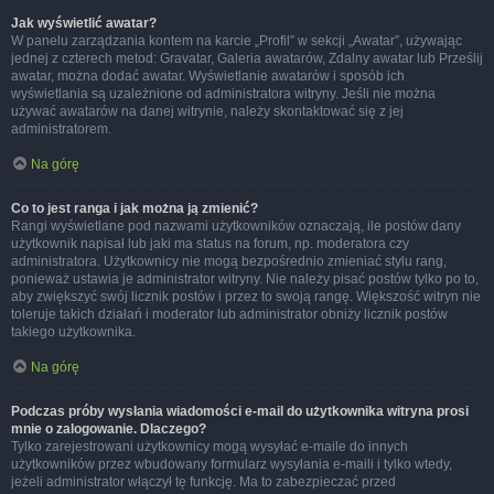
Jak wyświetlić awatar?
W panelu zarządzania kontem na karcie „Profil” w sekcji „Awatar”, używając
jednej z czterech metod: Gravatar, Galeria awatarów, Zdalny awatar lub Prześlij
awatar, można dodać awatar. Wyświetlanie awatarów i sposób ich
wyświetlania są uzależnione od administratora witryny. Jeśli nie można
używać awatarów na danej witrynie, należy skontaktować się z jej
administratorem.
Na górę
Co to jest ranga i jak można ją zmienić?
Rangi wyświetlane pod nazwami użytkowników oznaczają, ile postów dany
użytkownik napisał lub jaki ma status na forum, np. moderatora czy
administratora. Użytkownicy nie mogą bezpośrednio zmieniać stylu rang,
ponieważ ustawia je administrator witryny. Nie należy pisać postów tylko po to,
aby zwiększyć swój licznik postów i przez to swoją rangę. Większość witryn nie
toleruje takich działań i moderator lub administrator obniży licznik postów
takiego użytkownika.
Na górę
Podczas próby wysłania wiadomości e-mail do użytkownika witryna prosi
mnie o zalogowanie. Dlaczego?
Tylko zarejestrowani użytkownicy mogą wysyłać e-maile do innych
użytkowników przez wbudowany formularz wysyłania e-maili i tylko wtedy,
jeżeli administrator włączył tę funkcję. Ma to zabezpieczać przed