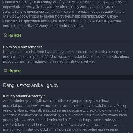
Zamknięte tematy są to tematy, w których użytkownicy nie mogą zamieszczać
odpowiedzi, a wszystkie zawarte w nich ankiety zostały automatycznie
zakończone w momencie zamykania tematu. Tematy mogą być zamykane z
wielu powodów i robią to moderatorzy forum lub administratorzy witryny.
Zależnie od uprawnień nadanych przez administratora witryny użytkownik
może mieć możliwość zamykania swoich tematów.
Na górę
Co to są ikony tematu?
Ikony tematu są obrazkami wybieranymi przez autora tematu skojarzonymi z
postami – sugerują ich treść. Możliwość korzystania z ikon tematu uzależniona
jest od uprawnień nadanych przez administratora witryny.
Na górę
Rangi użytkownika i grupy
Kim są administratorzy?
Administratorzy są użytkownikami albo też grupami użytkowników
posiadającymi najwyższy poziom uprawnień kontrolnych całej witryny. Mogą
oni kontrolować wszystkie zagadnienia związane z funkcjonowaniem witryny
włącznie z nadawaniem uprawnień, blokowaniem użytkowników, tworzeniem
grup użytkowników lub moderatorów itp. Zakres ich uprawnień zależy od
założyciela witryny i innych administratorów mających prawo nominowania
nowych administratorów. Administratorzy mogą mieć pełne uprawnienia