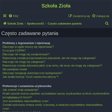
Szkoła Zioła
FAQ
Zarejestruj się
Zaloguj się
S
Szkoła Zioła
Społeczność
Często zadawane pytania
z
Często zadawane pytania
u
k
Problemy z logowaniem i rejestracją
Dlaczego w ogóle muszę się rejestrować?
a
Co to jest COPPA?
j
Dlaczego nie mogę się zarejestrować?
Rejestracja została przeprowadzona poprawnie, ale nie mogę się zalogować!
Dlaczego nie mogę się zalogować?
Rejestracja została dokonana jakiś czas temu, ale teraz nie mogę się zalogować?!
Nie pamiętam hasła!
Dlaczego następuje automatyczne wylogowanie?
Jak działa funkcja “Usuń ciasteczka witryny”?
Preferencje i ustawienia użytkownika
Jak zmienić moje ustawienia?
W jaki sposób można zapobiec wyświetlaniu nazwy użytkownika na liście użytkowników
przeglądających forum?
Jest wyświetlany nieprawidłowy czas!
Została wykonana zmiana strefy czasowej, a nadal jest wyświetlany nieprawidłowy
czas!