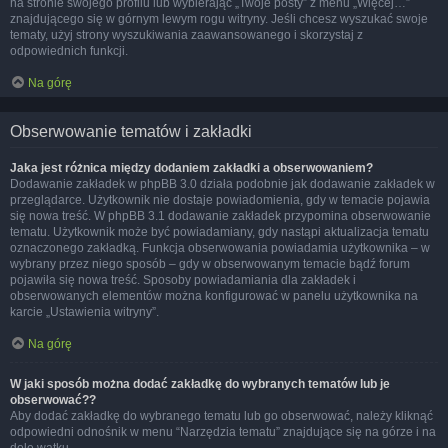
na stronie swojego profilu lub wybierając „Twoje posty” z menu „Więcej…”
znajdującego się w górnym lewym rogu witryny. Jeśli chcesz wyszukać swoje
tematy, użyj strony wyszukiwania zaawansowanego i skorzystaj z
odpowiednich funkcji.
Na górę
Obserwowanie tematów i zakładki
Jaka jest różnica między dodaniem zakładki a obserwowaniem?
Dodawanie zakładek w phpBB 3.0 działa podobnie jak dodawanie zakładek w
przeglądarce. Użytkownik nie dostaje powiadomienia, gdy w temacie pojawia
się nowa treść. W phpBB 3.1 dodawanie zakładek przypomina obserwowanie
tematu. Użytkownik może być powiadamiany, gdy nastąpi aktualizacja tematu
oznaczonego zakładką. Funkcja obserwowania powiadamia użytkownika – w
wybrany przez niego sposób – gdy w obserwowanym temacie bądź forum
pojawiła się nowa treść. Sposoby powiadamiania dla zakładek i
obserwowanych elementów można konfigurować w panelu użytkownika na
karcie „Ustawienia witryny”.
Na górę
W jaki sposób można dodać zakładkę do wybranych tematów lub je
obserwować??
Aby dodać zakładkę do wybranego tematu lub go obserwować, należy kliknąć
odpowiedni odnośnik w menu “Narzędzia tematu” znajdujące się na górze i na