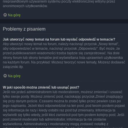
nieprawidłowym używaniem systemu poczty elektronicznej witryny przez
anonimowych użytkowników.
Na górę
Problemy z pisaniem
Jak utworzyć nowy temat na forum lub wysłać odpowiedź w temacie?
Aby utworzyć nowy temat na forum, należy nacisnąć przycisk „Nowy temat”,
aby odpowiedzieć w temacie, nacisnąć przycisk „Odpowiedz”. Być może, że
przed publikowaniem wiadomości trzeba będzie się zarejestrować. Na dole
strony forum lub strony tematów jest wyświetlana lista uprawnień użytkownika
na każdym forum. Na przykład: Możesz tworzyć nowe tematy, Możesz dodawać
załączniki itp.
Na górę
W jaki sposób można zmienić lub usunąć post?
Jeśli nie jesteś administratorem lub moderatorem, możesz zmieniać i usuwać
tylko swoje posty. Możesz zmienić post, naciskając przycisk
Zmień
znajdujący
się przy danym poście. Czasami można to zrobić tylko przez pewien czas po
jego napisaniu. Jeżeli ktoś odpowiedział na ten post, pod twoim postem pojawi
się informacja ile razy i kiedy ostatni raz post był zmieniany. Informacja ta
wyświetli się tylko wtedy, jeśli ktoś zamieścił pod tym postem kolejny post. Jeśli
post zmienił moderator lub administrator, informacja ta nie zostanie
wyświetlona. Administratorzy i moderatorzy mogą zostawić notatkę z