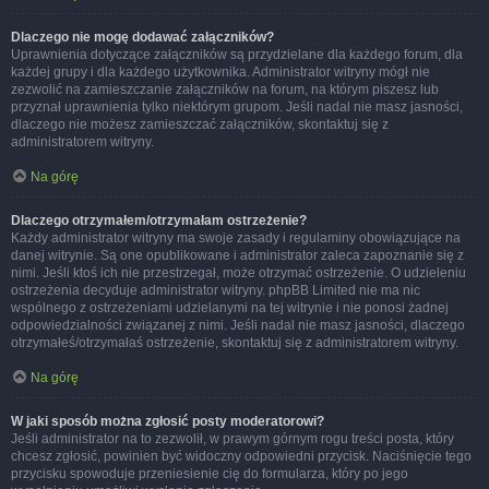
Dlaczego nie mogę dodawać załączników?
Uprawnienia dotyczące załączników są przydzielane dla każdego forum, dla
każdej grupy i dla każdego użytkownika. Administrator witryny mógł nie
zezwolić na zamieszczanie załączników na forum, na którym piszesz lub
przyznał uprawnienia tylko niektórym grupom. Jeśli nadal nie masz jasności,
dlaczego nie możesz zamieszczać załączników, skontaktuj się z
administratorem witryny.
Na górę
Dlaczego otrzymałem/otrzymałam ostrzeżenie?
Każdy administrator witryny ma swoje zasady i regulaminy obowiązujące na
danej witrynie. Są one opublikowane i administrator zaleca zapoznanie się z
nimi. Jeśli ktoś ich nie przestrzegał, może otrzymać ostrzeżenie. O udzieleniu
ostrzeżenia decyduje administrator witryny. phpBB Limited nie ma nic
wspólnego z ostrzeżeniami udzielanymi na tej witrynie i nie ponosi żadnej
odpowiedzialności związanej z nimi. Jeśli nadal nie masz jasności, dlaczego
otrzymałeś/otrzymałaś ostrzeżenie, skontaktuj się z administratorem witryny.
Na górę
W jaki sposób można zgłosić posty moderatorowi?
Jeśli administrator na to zezwolił, w prawym górnym rogu treści posta, który
chcesz zgłosić, powinien być widoczny odpowiedni przycisk. Naciśnięcie tego
przycisku spowoduje przeniesienie cię do formularza, który po jego