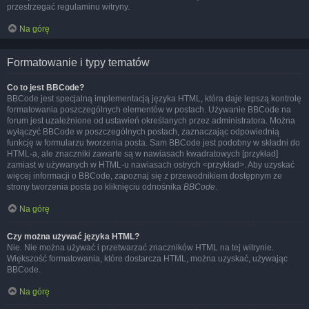
przestrzegać regulaminu witryny.
Na górę
Formatowanie i typy tematów
Co to jest BBCode?
BBCode jest specjalną implementacją języka HTML, która daje lepszą kontrolę
formatowania poszczególnych elementów w postach. Używanie BBCode na
forum jest uzależnione od ustawień określanych przez administratora. Można
wyłączyć BBCode w poszczególnych postach, zaznaczając odpowiednią
funkcję w formularzu tworzenia posta. Sam BBCode jest podobny w składni do
HTML-a, ale znaczniki zawarte są w nawiasach kwadratowych [przykład]
zamiast w używanych w HTML-u nawiasach ostrych <przykład>. Aby uzyskać
więcej informacji o BBCode, zapoznaj się z przewodnikiem dostępnym ze
strony tworzenia posta po kliknięciu odnośnika
BBCode
.
Na górę
Czy można używać języka HTML?
Nie. Nie można używać i przetwarzać znaczników HTML na tej witrynie.
Większość formatowania, które dostarcza HTML, można uzyskać, używając
BBCode.
Na górę