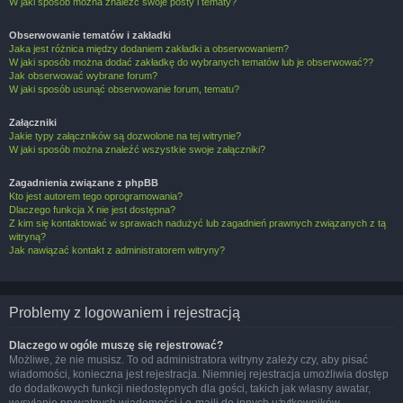
W jaki sposób można znaleźć swoje posty i tematy?
Obserwowanie tematów i zakładki
Jaka jest różnica między dodaniem zakładki a obserwowaniem?
W jaki sposób można dodać zakładkę do wybranych tematów lub je obserwować??
Jak obserwować wybrane forum?
W jaki sposób usunąć obserwowanie forum, tematu?
Załączniki
Jakie typy załączników są dozwolone na tej witrynie?
W jaki sposób można znaleźć wszystkie swoje załączniki?
Zagadnienia związane z phpBB
Kto jest autorem tego oprogramowania?
Dlaczego funkcja X nie jest dostępna?
Z kim się kontaktować w sprawach nadużyć lub zagadnień prawnych związanych z tą
witryną?
Jak nawiązać kontakt z administratorem witryny?
Problemy z logowaniem i rejestracją
Dlaczego w ogóle muszę się rejestrować?
Możliwe, że nie musisz. To od administratora witryny zależy czy, aby pisać
wiadomości, konieczna jest rejestracja. Niemniej rejestracja umożliwia dostęp
do dodatkowych funkcji niedostępnych dla gości, takich jak własny awatar,