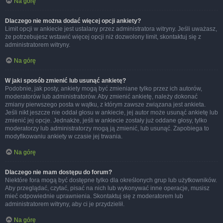
Na górę
Dlaczego nie można dodać więcej opcji ankiety?
Limit opcji w ankiecie jest ustalany przez administratora witryny. Jeśli uważasz,
że potrzebujesz wstawić więcej opcji niż dozwolony limit, skontaktuj się z
administratorem witryny.
Na górę
W jaki sposób zmienić lub usunąć ankietę?
Podobnie, jak posty, ankiety mogą być zmieniane tylko przez ich autorów,
moderatorów lub administratorów. Aby zmienić ankietę, należy dokonać
zmiany pierwszego posta w wątku, z którym zawsze związana jest ankieta.
Jeśli nikt jeszcze nie oddał głosu w ankiecie, jej autor może usunąć ankietę lub
zmienić jej opcje. Jednakże, jeśli w ankiecie zostały już oddane głosy, tylko
moderatorzy lub administratorzy mogą ją zmienić, lub usunąć. Zapobiega to
modyfikowaniu ankiety w czasie jej trwania.
Na górę
Dlaczego nie mam dostępu do forum?
Niektóre fora mogą być dostępne tylko dla określonych grup lub użytkowników.
Aby przeglądać, czytać, pisać na nich lub wykonywać inne operacje, musisz
mieć odpowiednie uprawnienia. Skontaktuj się z moderatorem lub
administratorem witryny, aby ci je przydzielił.
Na górę