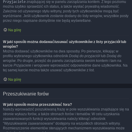
Przyjaciele
znajdującej się w panelu zarządzania kontem. Z tego poziomu
można szybko sprawdzić ich status, a także wysłać prywatną wiadomość.
Zależnie od używanego stylu witryny, posty tych użytkowników mogą być
wyróżniane. Jeśli użytkownik zostanie dodany do listy wrogów, wszystkie posty
przez niego napisane domyślnie nie będą wyświetlane.
Na górę
W jaki sposób można dodawać/usuwać użytkowników z listy przyjaciół lub
wrogów?
Można dodawać użytkowników na dwa sposoby. Po pierwsze, klikając w
profilu wybranego użytkownika odnośnik
Dodaj do przyjaciół
lub
Dodaj do
wrogów
. Po drugie, przejść do panelu zarządzania swoim kontem i tam na
karcie
Przyjaciele i wrogowie
wprowadzić odpowiednie dane użytkownika. Na
tej samej karcie można także usuwać użytkowników z list.
Na górę
Przeszukiwanie forów
W jaki sposób można przeszukiwać fora?
Należy wprowadzić poszukiwaną frazę w pole wyszukiwania znajdujące się na
stronie wykazu forów, a także stronach forów i tematów. W celu uzyskania
zaawansowanych funkcji wyszukiwania należy kliknąć odnośnik
“Wyszukiwanie zaawansowane” dostępny na wszystkich stronach witryny.
Rozmieszczenie elementów sterujących mechanizmem wyszukiwania może