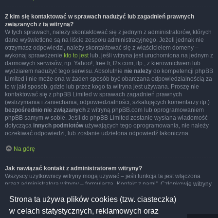
Z kim się kontaktować w sprawach nadużyć lub zagadnień prawnych
związanych z tą witryną?
W tych sprawach, należy skontaktować się z jednym z administratorów, których
dane wyświetlone są na liście zespołu administracyjnego. Jeżeli jednak nie
otrzymasz odpowiedzi, należy skontaktować się z właścicielem domeny –
wykonaj sprawdzenie
kto to jest
lub, jeśli witryna jest uruchomiona na jednym z
darmowych serwisów, np. Yahoo!, free.fr, f2s.com, itp., z kierownictwem lub
wydziałem nadużyć tego serwisu. Absolutnie
nie należy
do kompetencji phpBB
Limited i nie może ona w żaden sposób być obarczana odpowiedzialnością za
to w jaki sposób, gdzie lub przez kogo ta witryna jest używana. Proszę nie
kontaktować się z phpBB Limited w sprawach zagadnień prawnych
(wstrzymania i zaniechania, odpowiedzialności, szkalujących komentarzy itp.)
bezpośrednio nie związanych
z witryną phpBB.com lub oprogramowaniem
phpBB samym w sobie. Jeśli do phpBB Limited zostanie wysłana wiadomość
dotycząca
innych podmiotów
używających tego oprogramowania, nie należy
oczekiwać odpowiedzi, lub zostanie udzielona odpowiedź lakoniczna.
Na górę
Jak nawiązać kontakt z administratorem witryny?
Wszyscy użytkownicy witryny mogą używać – jeśli funkcja ta jest włączona
przez administratora witryny – formularza „Kontakt z nami”. Członkowie witryny
mogą także używać odnośnika „Zespół administracyjny”.
Strona ta używa plików cookies (tzw. ciasteczka)
Na górę
w celach statystycznych, reklamowych oraz