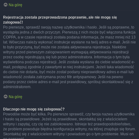
Na górę
Rejestracja została przeprowadzona poprawnie, ale nie mogę się
zalogować!
Po pierwsze, sprawdź swoją nazwę użytkownika i hasło. Jeśli są poprawne, to
wystąpiła jedna z dwóch przyczyn. Pierwszą z nich może być włączona funkcja
COPPA, a w czasie rejestracji została podana informacja, że masz mniej niż 13
lat. Wówczas należy wykonać instrukcje wysłane na twój adres e-mail. Jeśli nie
to było przyczyną, być może nie została aktywowana rejestracja. Niektóre
witryny przed pierwszym zalogowaniem wymagają aktywowania rejestracji
przez osobę rejestrującą się lub przez administratora. Informacja o tym była
wyświetlona podczas rejestracji. Jeśli została wysłana do ciebie wiadomość e-
mail, postępuj zgodnie z zawartymi w niej instrukcjami. Jeżeli taka wiadomość
do ciebie nie dotarła, być może został podany nieprawidłowy adres e-mail lub
wiadomość została zatrzymana przez filtr antyspamowy. Jeśli na pewno
podany przez ciebie adres e-mail jest prawidłowy, spróbuj skontaktować się z
administratorem.
Na górę
Dlaczego nie mogę się zalogować?
Powodów może być kilka. Po pierwsze sprawdź, czy twoja nazwa użytkownika
i hasło są prawidłowe. Jeżeli są prawidłowe, skontaktuj się z właścicielem
witryny i zapytaj, czy cię nie zablokowano. Istnieje też prawdopodobieństwo,
że problem powoduje błędna konfiguracja witryny, na której znajduje się forum.
Skontaktuj się z właścicielem witryny i powiadom go o tym problemie. Musi on