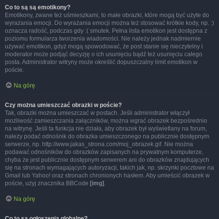
Co to są są emotikony?
Emotikony, zwane też uśmieszkami, to małe obrazki, które mogą być użyte do
wyrażania emocji. Do wyrażania emocji można też stosować krótkie kody, np. :)
oznacza radość, podczas gdy :( smutek. Pełna lista emotikon jest dostępna z
poziomu formularza tworzenia wiadomości. Nie należy jednak nadmiernie
używać emotikon, gdyż mogą spowodować, że post stanie się nieczytelny i
moderator może podjąć decyzję o ich usunięciu bądź też usunięciu całego
posta. Administrator witryny może określić dopuszczalny limit emotikon w
poście.
Na górę
Czy można umieszczać obrazki w poście?
Tak, obrazki można umieszczać w postach. Jeśli administrator włączył
możliwość zamieszczania załączników, można wgrać obrazek bezpośrednio
na witrynę. Jeśli ta funkcja nie działa, aby obrazek był wyświetlany na forum,
należy podać odnośnik do obrazka umieszczonego na publicznie dostępnym
serwerze, np. http://www.jakas_strona.com/moj_obrazek.gif. Nie można
podawać odnośników do obrazków zapisanych na prywatnym komputerze,
chyba że jest publicznie dostępnym serwerem ani do obrazków znajdujących
się na stronach wymagających autoryzacji, takich jak, np. skrzynki pocztowe na
Gmail lub Yahoo! oraz stronach chronionych hasłem. Aby umieścić obrazek w
poście, użyj znacznika BBCode
[img]
.
Na górę
Co to są ogłoszenia globalne?