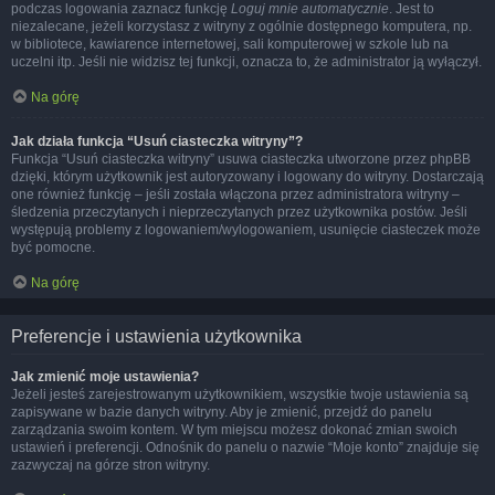
podczas logowania zaznacz funkcję
Loguj mnie automatycznie
. Jest to
niezalecane, jeżeli korzystasz z witryny z ogólnie dostępnego komputera, np.
w bibliotece, kawiarence internetowej, sali komputerowej w szkole lub na
uczelni itp. Jeśli nie widzisz tej funkcji, oznacza to, że administrator ją wyłączył.
Na górę
Jak działa funkcja “Usuń ciasteczka witryny”?
Funkcja “Usuń ciasteczka witryny” usuwa ciasteczka utworzone przez phpBB
dzięki, którym użytkownik jest autoryzowany i logowany do witryny. Dostarczają
one również funkcję – jeśli została włączona przez administratora witryny –
śledzenia przeczytanych i nieprzeczytanych przez użytkownika postów. Jeśli
występują problemy z logowaniem/wylogowaniem, usunięcie ciasteczek może
być pomocne.
Na górę
Preferencje i ustawienia użytkownika
Jak zmienić moje ustawienia?
Jeżeli jesteś zarejestrowanym użytkownikiem, wszystkie twoje ustawienia są
zapisywane w bazie danych witryny. Aby je zmienić, przejdź do panelu
zarządzania swoim kontem. W tym miejscu możesz dokonać zmian swoich
ustawień i preferencji. Odnośnik do panelu o nazwie “Moje konto” znajduje się
zazwyczaj na górze stron witryny.