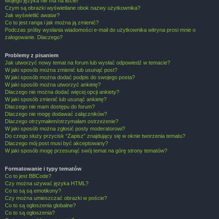
Mojego języka nie ma na liście!
Czym są obrazki wyświetlane obok nazwy użytkownika?
Jak wyświetlić awatar?
Co to jest ranga i jak można ją zmienić?
Podczas próby wysłania wiadomości e-mail do użytkownika witryna prosi mnie o
zalogowanie. Dlaczego?
Problemy z pisaniem
Jak utworzyć nowy temat na forum lub wysłać odpowiedź w temacie?
W jaki sposób można zmienić lub usunąć post?
W jaki sposób można dodać podpis do swojego posta?
W jaki sposób można utworzyć ankietę?
Dlaczego nie można dodać więcej opcji ankiety?
W jaki sposób zmienić lub usunąć ankietę?
Dlaczego nie mam dostępu do forum?
Dlaczego nie mogę dodawać załączników?
Dlaczego otrzymałem/otrzymałam ostrzeżenie?
W jaki sposób można zgłosić posty moderatorowi?
Do czego służy przycisk “Zapisz” znajdujący się w oknie tworzenia tematu?
Dlaczego mój post musi być akceptowany?
W jaki sposób mogę przesunąć swój temat na górę strony tematów?
Formatowanie i typy tematów
Co to jest BBCode?
Czy można używać języka HTML?
Co to są są emotikony?
Czy można umieszczać obrazki w poście?
Co to są ogłoszenia globalne?
Co to są ogłoszenia?