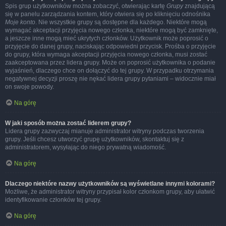
Spis grup użytkowników można zobaczyć, otwierając kartę
Grupy
znajdującą
się w panelu zarządzania kontem, który otwiera się po kliknięciu odnośnika
Moje konto
. Nie wszystkie grupy są dostępne dla każdego. Niektóre mogą
wymagać akceptacji przyjęcia nowego członka, niektóre mogą być zamknięte,
a jeszcze inne mogą mieć ukrytych członków. Użytkownik może poprosić o
przyjęcie do danej grupy, naciskając odpowiedni przycisk. Prośba o przyjęcie
do grupy, która wymaga akceptacji przyjęcia nowego członka, musi zostać
zaakceptowana przez lidera grupy. Może on poprosić użytkownika o podanie
wyjaśnień, dlaczego chce on dołączyć do tej grupy. W przypadku otrzymania
negatywnej decyzji proszę nie nękać lidera grupy pytaniami – widocznie miał
on swoje powody.
Na górę
W jaki sposób można zostać liderem grupy?
Lidera grupy zazwyczaj mianuje administrator witryny podczas tworzenia
grupy. Jeśli chcesz utworzyć grupę użytkowników, skontaktuj się z
administratorem, wysyłając do niego prywatną wiadomość.
Na górę
Dlaczego niektóre nazwy użytkowników są wyświetlane innymi kolorami?
Możliwe, że administrator witryny przypisał kolor członkom grupy, aby ułatwić
identyfikowanie członków tej grupy.
Na górę