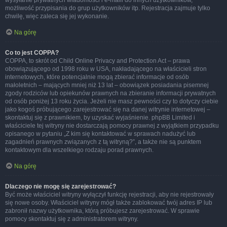
wysyłanie prywatnych wiadomości i e-maili do innych użytkowników,
możliwość przypisania do grup użytkowników itp. Rejestracja zajmuje tylko
chwilę, więc zaleca się jej wykonanie.
Na górę
Co to jest COPPA?
COPPA, to skrót od Child Online Privacy and Protection Act – prawa
obowiązującego od 1998 roku w USA, nakładającego na właścicieli stron
internetowych, które potencjalnie mogą zbierać informacje od osób
małoletnich – mających mniej niż 13 lat – obowiązek posiadania pisemnej
zgody rodziców lub opiekunów prawnych na zbieranie informacji prywatnych
od osób poniżej 13 roku życia. Jeżeli nie masz pewności czy to dotyczy ciebie
jako kogoś próbującego zarejestrować się na danej witrynie internetowej –
skontaktuj się z prawnikiem, by uzyskać wyjaśnienie. phpBB Limited i
właściciele tej witryny nie dostarczają pomocy prawnej z wyjątkiem przypadku
opisanego w pytaniu „Z kim się kontaktować w sprawach nadużyć lub
zagadnień prawnych związanych z tą witryną?”, a także nie są punktem
kontaktowym dla wszelkiego rodzaju porad prawnych.
Na górę
Dlaczego nie mogę się zarejestrować?
Być może właściciel witryny wyłączył funkcję rejestracji, aby nie rejestrowały
się nowe osoby. Właściciel witryny mógł także zablokować twój adres IP lub
zabronił nazwy użytkownika, którą próbujesz zarejestrować. W sprawie
pomocy skontaktuj się z administratorem witryny.