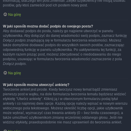
informacją, dlaczego ten post zmieniali. Zwykli użytkownicy nie mogą usuwać
postów, gdy ktoś zamieścił pod ich postem nowy post.
Na górę
W jaki sposób można dodać podpis do swojego posta?
Aby dodawać podpis do posta, należy go najpierw utworzyć w panelu
użytkownika. Aby dołączyć do danej wiadomości swój podpis, zaznacz funkcję
Dołącz podpis
znajdującą się w formularzu tworzenia wiadomości. Możesz
także domyślnie dodawać podpis do wszystkich swoich postów, zaznaczając
odpowiednią funkcję w panelu użytkownika. Po uaktywnieniu tej funkcji, za
każdym razem pisząc post, możesz zdecydować o niedodawaniu do niego
podpisu, usuwając w formularzu tworzenia wiadomości zaznaczenie z pola
Dołącz podpis
.
Na górę
W jaki sposób można utworzyć ankietę?
Tworzenie ankiet jest proste. Kiedy tworzysz nowy temat bądź zmieniasz
pierwszy post w wątku, na dole formularza tworzenia tematu będziesz widzieć
etykietę “Utwórz ankietę”. Kliknij ją i w otworzonym formularzu podaj tytuł
ankiety i co najmniej dwie opcje. Każdą opcję należy wpisać w nowym wierszu
widocznego pola tekstowego. Możesz określić liczbę opcji, jakie użytkownik
może wybrać, wyznaczyć czas trwania ankiety (0 – bez limitu czasowego), a
także umożliwić użytkownikom zmianę wcześniej oddanego głosu. Jeśli nie
widzisz etykiety, prawdopodobnie nie masz uprawnień do tworzenia ankiet.