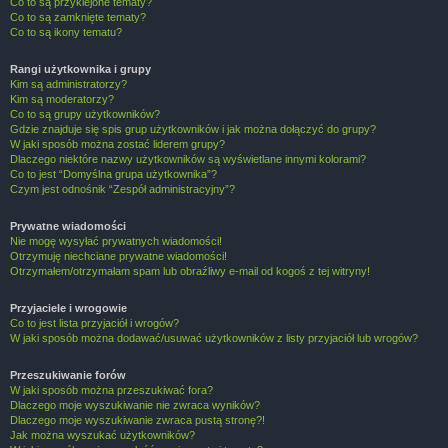
Co to są przyklejone tematy?
Co to są zamknięte tematy?
Co to są ikony tematu?
Rangi użytkownika i grupy
Kim są administratorzy?
Kim są moderatorzy?
Co to są grupy użytkowników?
Gdzie znajduje się spis grup użytkowników i jak można dołączyć do grupy?
W jaki sposób można zostać liderem grupy?
Dlaczego niektóre nazwy użytkowników są wyświetlane innymi kolorami?
Co to jest “Domyślna grupa użytkownika”?
Czym jest odnośnik “Zespół administracyjny”?
Prywatne wiadomości
Nie mogę wysyłać prywatnych wiadomości!
Otrzymuję niechciane prywatne wiadomości!
Otrzymałem/otrzymałam spam lub obraźliwy e-mail od kogoś z tej witryny!
Przyjaciele i wrogowie
Co to jest lista przyjaciół i wrogów?
W jaki sposób można dodawać/usuwać użytkowników z listy przyjaciół lub wrogów?
Przeszukiwanie forów
W jaki sposób można przeszukiwać fora?
Dlaczego moje wyszukiwanie nie zwraca wyników?
Dlaczego moje wyszukiwanie zwraca pustą stronę?!
Jak można wyszukać użytkowników?