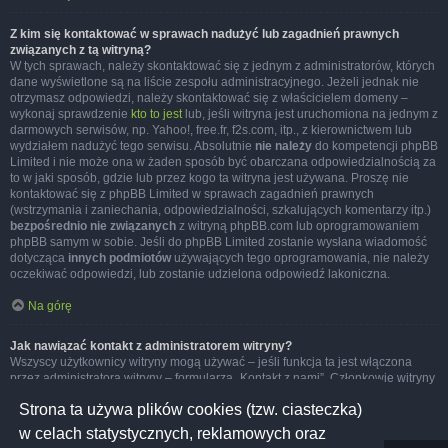
Z kim się kontaktować w sprawach nadużyć lub zagadnień prawnych
związanych z tą witryną?
W tych sprawach, należy skontaktować się z jednym z administratorów, których
dane wyświetlone są na liście zespołu administracyjnego. Jeżeli jednak nie
otrzymasz odpowiedzi, należy skontaktować się z właścicielem domeny –
wykonaj sprawdzenie
kto to jest
lub, jeśli witryna jest uruchomiona na jednym z
darmowych serwisów, np. Yahoo!, free.fr, f2s.com, itp., z kierownictwem lub
wydziałem nadużyć tego serwisu. Absolutnie
nie należy
do kompetencji phpBB
Limited i nie może ona w żaden sposób być obarczana odpowiedzialnością za
to w jaki sposób, gdzie lub przez kogo ta witryna jest używana. Proszę nie
kontaktować się z phpBB Limited w sprawach zagadnień prawnych
(wstrzymania i zaniechania, odpowiedzialności, szkalujących komentarzy itp.)
bezpośrednio nie związanych
z witryną phpBB.com lub oprogramowaniem
phpBB samym w sobie. Jeśli do phpBB Limited zostanie wysłana wiadomość
dotycząca
innych podmiotów
używających tego oprogramowania, nie należy
oczekiwać odpowiedzi, lub zostanie udzielona odpowiedź lakoniczna.
Na górę
Jak nawiązać kontakt z administratorem witryny?
Wszyscy użytkownicy witryny mogą używać – jeśli funkcja ta jest włączona
przez administratora witryny – formularza „Kontakt z nami”. Członkowie witryny
mogą także używać odnośnika „Zespół administracyjny”.
Strona ta używa plików cookies (tzw. ciasteczka)
Na górę
w celach statystycznych, reklamowych oraz