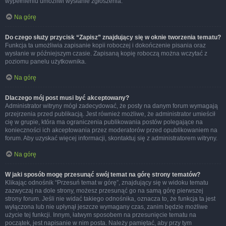
wypełnieniu umożliwi wysłanie zgłoszenia.
Na górę
Do czego służy przycisk “Zapisz” znajdujący się w oknie tworzenia tematu?
Funkcja ta umożliwia zapisanie kopii roboczej i dokończenie pisania oraz
wysłanie w późniejszym czasie. Zapisaną kopię roboczą można wczytać z
poziomu panelu użytkownika.
Na górę
Dlaczego mój post musi być akceptowany?
Administrator witryny mógł zadecydować, że posty na danym forum wymagają
przejrzenia przed publikacją. Jest również możliwe, że administrator umieścił
cię w grupie, która ma ograniczenia publikowania postów polegające na
konieczności ich akceptowania przez moderatorów przed opublikowaniem na
forum. Aby uzyskać więcej informacji, skontaktuj się z administratorem witryny.
Na górę
W jaki sposób mogę przesunąć swój temat na górę strony tematów?
Klikając odnośnik “Przesuń temat w górę”, znajdujący się w widoku tematu
zazwyczaj na dole strony, możesz przesunąć go na samą górę pierwszej
strony forum. Jeśli nie widać takiego odnośnika, oznacza to, że funkcja ta jest
wyłączona lub nie upłynął jeszcze wymagany czas, zanim będzie możliwe
użycie tej funkcji. Innym, łatwym sposobem na przesunięcie tematu na
początek, jest napisanie w nim posta. Należy pamiętać, aby przy tym