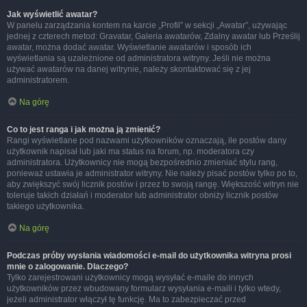
Jak wyświetlić awatar?
W panelu zarządzania kontem na karcie „Profil” w sekcji „Awatar”, używając
jednej z czterech metod: Gravatar, Galeria awatarów, Zdalny awatar lub Prześlij
awatar, można dodać awatar. Wyświetlanie awatarów i sposób ich
wyświetlania są uzależnione od administratora witryny. Jeśli nie można
używać awatarów na danej witrynie, należy skontaktować się z jej
administratorem.
Na górę
Co to jest ranga i jak można ją zmienić?
Rangi wyświetlane pod nazwami użytkowników oznaczają, ile postów dany
użytkownik napisał lub jaki ma status na forum, np. moderatora czy
administratora. Użytkownicy nie mogą bezpośrednio zmieniać stylu rang,
ponieważ ustawia je administrator witryny. Nie należy pisać postów tylko po to,
aby zwiększyć swój licznik postów i przez to swoją rangę. Większość witryn nie
toleruje takich działań i moderator lub administrator obniży licznik postów
takiego użytkownika.
Na górę
Podczas próby wysłania wiadomości e-mail do użytkownika witryna prosi
mnie o zalogowanie. Dlaczego?
Tylko zarejestrowani użytkownicy mogą wysyłać e-maile do innych
użytkowników przez wbudowany formularz wysyłania e-maili i tylko wtedy,
jeżeli administrator włączył tę funkcję. Ma to zabezpieczać przed