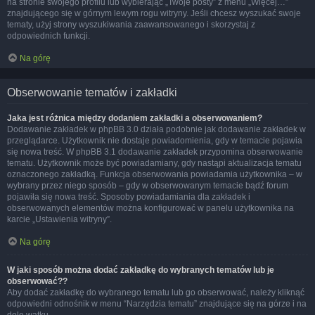
na stronie swojego profilu lub wybierając „Twoje posty” z menu „Więcej…”
znajdującego się w górnym lewym rogu witryny. Jeśli chcesz wyszukać swoje
tematy, użyj strony wyszukiwania zaawansowanego i skorzystaj z
odpowiednich funkcji.
Na górę
Obserwowanie tematów i zakładki
Jaka jest różnica między dodaniem zakładki a obserwowaniem?
Dodawanie zakładek w phpBB 3.0 działa podobnie jak dodawanie zakładek w
przeglądarce. Użytkownik nie dostaje powiadomienia, gdy w temacie pojawia
się nowa treść. W phpBB 3.1 dodawanie zakładek przypomina obserwowanie
tematu. Użytkownik może być powiadamiany, gdy nastąpi aktualizacja tematu
oznaczonego zakładką. Funkcja obserwowania powiadamia użytkownika – w
wybrany przez niego sposób – gdy w obserwowanym temacie bądź forum
pojawiła się nowa treść. Sposoby powiadamiania dla zakładek i
obserwowanych elementów można konfigurować w panelu użytkownika na
karcie „Ustawienia witryny”.
Na górę
W jaki sposób można dodać zakładkę do wybranych tematów lub je
obserwować??
Aby dodać zakładkę do wybranego tematu lub go obserwować, należy kliknąć
odpowiedni odnośnik w menu “Narzędzia tematu” znajdujące się na górze i na