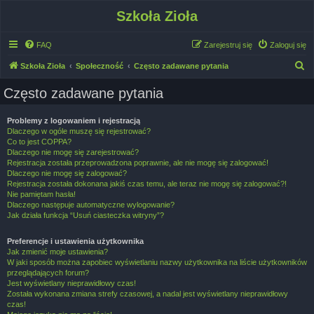
Szkoła Zioła
FAQ
Zarejestruj się
Zaloguj się
S
Szkoła Zioła
Społeczność
Często zadawane pytania
z
Często zadawane pytania
u
k
Problemy z logowaniem i rejestracją
Dlaczego w ogóle muszę się rejestrować?
a
Co to jest COPPA?
j
Dlaczego nie mogę się zarejestrować?
Rejestracja została przeprowadzona poprawnie, ale nie mogę się zalogować!
Dlaczego nie mogę się zalogować?
Rejestracja została dokonana jakiś czas temu, ale teraz nie mogę się zalogować?!
Nie pamiętam hasła!
Dlaczego następuje automatyczne wylogowanie?
Jak działa funkcja “Usuń ciasteczka witryny”?
Preferencje i ustawienia użytkownika
Jak zmienić moje ustawienia?
W jaki sposób można zapobiec wyświetlaniu nazwy użytkownika na liście użytkowników
przeglądających forum?
Jest wyświetlany nieprawidłowy czas!
Została wykonana zmiana strefy czasowej, a nadal jest wyświetlany nieprawidłowy
czas!