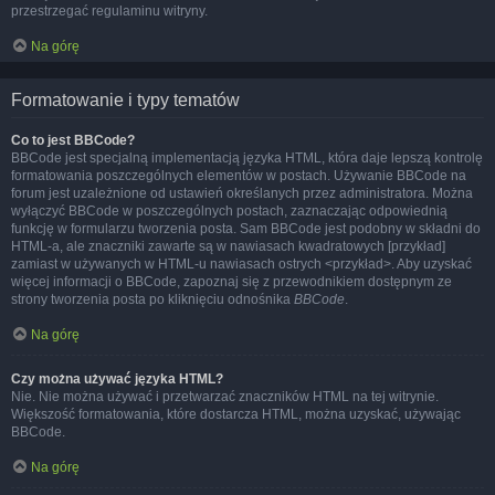
przestrzegać regulaminu witryny.
Na górę
Formatowanie i typy tematów
Co to jest BBCode?
BBCode jest specjalną implementacją języka HTML, która daje lepszą kontrolę
formatowania poszczególnych elementów w postach. Używanie BBCode na
forum jest uzależnione od ustawień określanych przez administratora. Można
wyłączyć BBCode w poszczególnych postach, zaznaczając odpowiednią
funkcję w formularzu tworzenia posta. Sam BBCode jest podobny w składni do
HTML-a, ale znaczniki zawarte są w nawiasach kwadratowych [przykład]
zamiast w używanych w HTML-u nawiasach ostrych <przykład>. Aby uzyskać
więcej informacji o BBCode, zapoznaj się z przewodnikiem dostępnym ze
strony tworzenia posta po kliknięciu odnośnika
BBCode
.
Na górę
Czy można używać języka HTML?
Nie. Nie można używać i przetwarzać znaczników HTML na tej witrynie.
Większość formatowania, które dostarcza HTML, można uzyskać, używając
BBCode.
Na górę