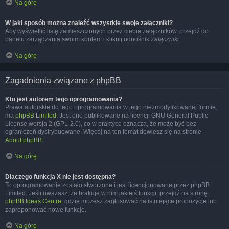
Na górę
W jaki sposób można znaleźć wszystkie swoje załączniki?
Aby wyświetlić listę zamieszczonych przez ciebie załączników, przejdź do
panelu zarządzania swoim kontem i kliknij odnośnik
Załączniki
.
Na górę
Zagadnienia związane z phpBB
Kto jest autorem tego oprogramowania?
Prawa autorskie do tego oprogramowania w jego niezmodyfikowanej formie,
ma
phpBB Limited
. Jest ono publikowane na licencji GNU General Public
License wersja 2 (GPL-2.0), co w praktyce oznacza, że może być bez
ograniczeń dystrybuowane. Więcej na ten temat dowiesz się na stronie
About phpBB
.
Na górę
Dlaczego funkcja X nie jest dostępna?
To oprogramowanie zostało stworzone i jest licencjonowane przez phpBB
Limited. Jeśli uważasz, że brakuje w nim jakiejś funkcji, przejdź na stronę
phpBB Ideas Centre
, gdzie możesz zagłosować na istniejące propozycje lub
zaproponować nowe funkcje.
Na górę