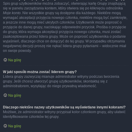
Spis grup użytkowników można zobaczyć, otwierając kartę
Grupy
znajdującą
się w panelu zarządzania kontem, który otwiera się po kliknięciu odnośnika
Moje konto
. Nie wszystkie grupy są dostępne dla każdego. Niektóre mogą
wymagać akceptacji przyjęcia nowego członka, niektóre mogą być zamknięte,
a jeszcze inne mogą mieć ukrytych członków. Użytkownik może poprosić o
przyjęcie do danej grupy, naciskając odpowiedni przycisk. Prośba o przyjęcie
do grupy, która wymaga akceptacji przyjęcia nowego członka, musi zostać
zaakceptowana przez lidera grupy. Może on poprosić użytkownika o podanie
wyjaśnień, dlaczego chce on dołączyć do tej grupy. W przypadku otrzymania
negatywnej decyzji proszę nie nękać lidera grupy pytaniami – widocznie miał
on swoje powody.
Na górę
W jaki sposób można zostać liderem grupy?
Lidera grupy zazwyczaj mianuje administrator witryny podczas tworzenia
grupy. Jeśli chcesz utworzyć grupę użytkowników, skontaktuj się z
administratorem, wysyłając do niego prywatną wiadomość.
Na górę
Dlaczego niektóre nazwy użytkowników są wyświetlane innymi kolorami?
Możliwe, że administrator witryny przypisał kolor członkom grupy, aby ułatwić
identyfikowanie członków tej grupy.
Na górę