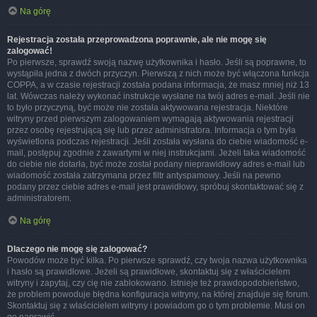
Na górę
Rejestracja została przeprowadzona poprawnie, ale nie mogę się
zalogować!
Po pierwsze, sprawdź swoją nazwę użytkownika i hasło. Jeśli są poprawne, to
wystąpiła jedna z dwóch przyczyn. Pierwszą z nich może być włączona funkcja
COPPA, a w czasie rejestracji została podana informacja, że masz mniej niż 13
lat. Wówczas należy wykonać instrukcje wysłane na twój adres e-mail. Jeśli nie
to było przyczyną, być może nie została aktywowana rejestracja. Niektóre
witryny przed pierwszym zalogowaniem wymagają aktywowania rejestracji
przez osobę rejestrującą się lub przez administratora. Informacja o tym była
wyświetlona podczas rejestracji. Jeśli została wysłana do ciebie wiadomość e-
mail, postępuj zgodnie z zawartymi w niej instrukcjami. Jeżeli taka wiadomość
do ciebie nie dotarła, być może został podany nieprawidłowy adres e-mail lub
wiadomość została zatrzymana przez filtr antyspamowy. Jeśli na pewno
podany przez ciebie adres e-mail jest prawidłowy, spróbuj skontaktować się z
administratorem.
Na górę
Dlaczego nie mogę się zalogować?
Powodów może być kilka. Po pierwsze sprawdź, czy twoja nazwa użytkownika
i hasło są prawidłowe. Jeżeli są prawidłowe, skontaktuj się z właścicielem
witryny i zapytaj, czy cię nie zablokowano. Istnieje też prawdopodobieństwo,
że problem powoduje błędna konfiguracja witryny, na której znajduje się forum.
Skontaktuj się z właścicielem witryny i powiadom go o tym problemie. Musi on