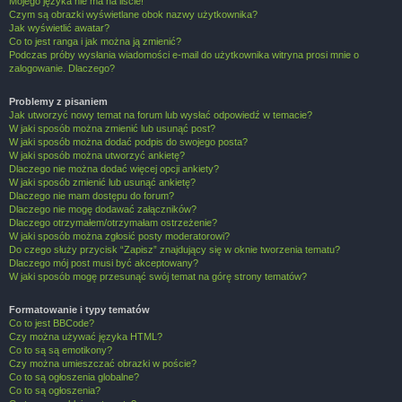
Mojego języka nie ma na liście!
Czym są obrazki wyświetlane obok nazwy użytkownika?
Jak wyświetlić awatar?
Co to jest ranga i jak można ją zmienić?
Podczas próby wysłania wiadomości e-mail do użytkownika witryna prosi mnie o
zalogowanie. Dlaczego?
Problemy z pisaniem
Jak utworzyć nowy temat na forum lub wysłać odpowiedź w temacie?
W jaki sposób można zmienić lub usunąć post?
W jaki sposób można dodać podpis do swojego posta?
W jaki sposób można utworzyć ankietę?
Dlaczego nie można dodać więcej opcji ankiety?
W jaki sposób zmienić lub usunąć ankietę?
Dlaczego nie mam dostępu do forum?
Dlaczego nie mogę dodawać załączników?
Dlaczego otrzymałem/otrzymałam ostrzeżenie?
W jaki sposób można zgłosić posty moderatorowi?
Do czego służy przycisk “Zapisz” znajdujący się w oknie tworzenia tematu?
Dlaczego mój post musi być akceptowany?
W jaki sposób mogę przesunąć swój temat na górę strony tematów?
Formatowanie i typy tematów
Co to jest BBCode?
Czy można używać języka HTML?
Co to są są emotikony?
Czy można umieszczać obrazki w poście?
Co to są ogłoszenia globalne?
Co to są ogłoszenia?