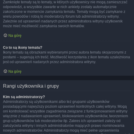
Zamknięte tematy są to tematy, w których użytkownicy nie mogą zamieszczać
odpowiedzi, a wszystkie zawarte w nich ankiety zostały automatycznie
zakończone w momencie zamykania tematu. Tematy mogą być zamykane z
wielu powodów i robią to moderatorzy forum lub administratorzy witryny.
Zależnie od uprawnień nadanych przez administratora witryny użytkownik
może mieć możliwość zamykania swoich tematów.
Na górę
Co to są ikony tematu?
Ikony tematu są obrazkami wybieranymi przez autora tematu skojarzonymi z
postami – sugerują ich treść. Możliwość korzystania z ikon tematu uzależniona
jest od uprawnień nadanych przez administratora witryny.
Na górę
Rangi użytkownika i grupy
Kim są administratorzy?
Administratorzy są użytkownikami albo też grupami użytkowników
posiadającymi najwyższy poziom uprawnień kontrolnych całej witryny. Mogą
oni kontrolować wszystkie zagadnienia związane z funkcjonowaniem witryny
włącznie z nadawaniem uprawnień, blokowaniem użytkowników, tworzeniem
grup użytkowników lub moderatorów itp. Zakres ich uprawnień zależy od
założyciela witryny i innych administratorów mających prawo nominowania
nowych administratorów. Administratorzy mogą mieć pełne uprawnienia