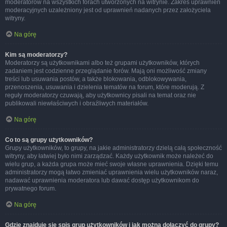
moderatorów na wszystkich forach utworzonych na witrynie. Zakres uprawnień
moderacyjnych uzależniony jest od uprawnień nadanych przez założyciela
witryny.
Na górę
Kim są moderatorzy?
Moderatorzy są użytkownikami albo też grupami użytkowników, których
zadaniem jest codzienne przeglądanie forów. Mają oni możliwość zmiany
treści lub usuwania postów, a także blokowania, odblokowywania,
przenoszenia, usuwania i dzielenia tematów na forum, które moderują. Z
reguły moderatorzy czuwają, aby użytkownicy pisali na temat oraz nie
publikowali niewłaściwych i obraźliwych materiałów.
Na górę
Co to są grupy użytkowników?
Grupy użytkowników, to grupy, na jakie administratorzy dzielą całą społeczność
witryny, aby łatwiej było nimi zarządzać. Każdy użytkownik może należeć do
wielu grup, a każda grupa może mieć swoje własne uprawnienia. Dzięki temu
administratorzy mogą łatwo zmieniać uprawnienia wielu użytkowników naraz,
nadawać uprawnienia moderatora lub dawać dostęp użytkownikom do
prywatnego forum.
Na górę
Gdzie znajduje się spis grup użytkowników i jak można dołączyć do grupy?