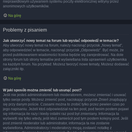
nieprawidłowym używaniem systemu poczty elektronicznej witryny przez
anonimowych użytkowników.
Na górę
Problemy z pisaniem
Jak utworzyć nowy temat na forum lub wysłać odpowiedź w temacie?
Aby utworzyć nowy temat na forum, należy nacisnąć przycisk „Nowy temat”,
aby odpowiedzieć w temacie, nacisnąć przycisk „Odpowiedz”. Być może, że
przed publikowaniem wiadomości trzeba będzie się zarejestrować. Na dole
strony forum lub strony tematów jest wyświetlana lista uprawnień użytkownika
na każdym forum. Na przykład: Możesz tworzyć nowe tematy, Możesz dodawać
załączniki itp.
Na górę
W jaki sposób można zmienić lub usunąć post?
Jeśli nie jesteś administratorem lub moderatorem, możesz zmieniać i usuwać
tylko swoje posty. Możesz zmienić post, naciskając przycisk
Zmień
znajdujący
się przy danym poście. Czasami można to zrobić tylko przez pewien czas po
jego napisaniu. Jeżeli ktoś odpowiedział na ten post, pod twoim postem pojawi
się informacja ile razy i kiedy ostatni raz post był zmieniany. Informacja ta
wyświetli się tylko wtedy, jeśli ktoś zamieścił pod tym postem kolejny post. Jeśli
post zmienił moderator lub administrator, informacja ta nie zostanie
wyświetlona. Administratorzy i moderatorzy mogą zostawić notatkę z