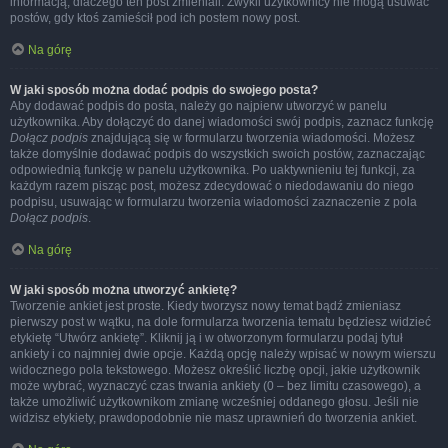
informacją, dlaczego ten post zmieniali. Zwykli użytkownicy nie mogą usuwać
postów, gdy ktoś zamieścił pod ich postem nowy post.
Na górę
W jaki sposób można dodać podpis do swojego posta?
Aby dodawać podpis do posta, należy go najpierw utworzyć w panelu
użytkownika. Aby dołączyć do danej wiadomości swój podpis, zaznacz funkcję
Dołącz podpis
znajdującą się w formularzu tworzenia wiadomości. Możesz
także domyślnie dodawać podpis do wszystkich swoich postów, zaznaczając
odpowiednią funkcję w panelu użytkownika. Po uaktywnieniu tej funkcji, za
każdym razem pisząc post, możesz zdecydować o niedodawaniu do niego
podpisu, usuwając w formularzu tworzenia wiadomości zaznaczenie z pola
Dołącz podpis
.
Na górę
W jaki sposób można utworzyć ankietę?
Tworzenie ankiet jest proste. Kiedy tworzysz nowy temat bądź zmieniasz
pierwszy post w wątku, na dole formularza tworzenia tematu będziesz widzieć
etykietę “Utwórz ankietę”. Kliknij ją i w otworzonym formularzu podaj tytuł
ankiety i co najmniej dwie opcje. Każdą opcję należy wpisać w nowym wierszu
widocznego pola tekstowego. Możesz określić liczbę opcji, jakie użytkownik
może wybrać, wyznaczyć czas trwania ankiety (0 – bez limitu czasowego), a
także umożliwić użytkownikom zmianę wcześniej oddanego głosu. Jeśli nie
widzisz etykiety, prawdopodobnie nie masz uprawnień do tworzenia ankiet.