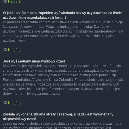
Na górę
W jaki sposób można zapobiec wyświetlaniu nazwy użytkownika na liście
użytkowników przeglądających forum?
W panelu zarządzania kontem, w “Ustawieniach witryny” znajduje się funkcja
Nie pokazuj statusu online
. Włącz tę funkcję, zaznaczając
Tak
. Nazwa
użytkownika będzie wyświetlana tylko dla administratorów, moderatorów i dla
ciebie. Twoja obecność na witrynie będzie wykazana w liczbie ukrytych
użytkowników.
Na górę
Jest wyświetlany nieprawidłowy czas!
Możliwe, że jest wyświetlany czas z innej strefy czasowej, niż ta, w której się
znajdujesz. Jeśli tak właśnie jest, przejdź do panelu zarządzania kontem i
zmień strefę czasową, tak aby była zgodna z twoim miejscem pobytu. Np.
Europa centralna, Afryka, czy Nowa Zelandia. Zmiana strefy czasowej, tak jak i
większości ustawień, może zostać wykonana tylko przez zarejestrowanych
użytkowników. Jeżeli nie jesteś zarejestrowanym użytkownikiem – teraz jest
dobry moment, by się zarejestrować.
Na górę
Została wykonana zmiana strefy czasowej, a nadal jest wyświetlany
nieprawidłowy czas!
Jeżeli na pewno strefa czasowa została ustawiona prawidłowo, a czas nadal
jest wyświetlany nieprawidłowo, oznacza to, że czas na serwerze jest