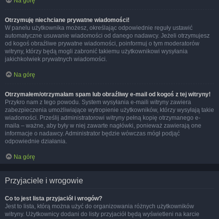
Na górę
Otrzymuję niechciane prywatne wiadomości!
W panelu użytkownika możesz, określając odpowiednie reguły ustawić
automatyczne usuwanie wiadomości od danego nadawcy. Jeżeli otrzymujesz
od kogoś obraźliwe prywatne wiadomości, poinformuj o tym moderatorów
witryny, którzy będą mogli zabronić takiemu użytkownikowi wysyłania
jakichkolwiek prywatnych wiadomości.
Na górę
Otrzymałem/otrzymałam spam lub obraźliwy e-mail od kogoś z tej witryny!
Przykro nam z tego powodu. System wysyłania e-maili witryny zawiera
zabezpieczenia umożliwiające wytropienie użytkowników, którzy wysyłają takie
wiadomości. Prześlij administratorowi witryny pełną kopię otrzymanego e-
maila – ważne, aby były w niej zawarte nagłówki, ponieważ zawierają one
informacje o nadawcy. Administrator będzie wówczas mógł podjąć
odpowiednie działania.
Na górę
Przyjaciele i wrogowie
Co to jest lista przyjaciół i wrogów?
Jest to lista, którą można użyć do organizowania różnych użytkowników
witryny. Użytkownicy dodani do listy przyjaciół będą wyświetleni na karcie