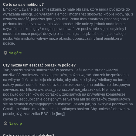
Co to są są emotikony?
Emotikony, zwane też uśmieszkami, to małe obrazki, które mogą być użyte do
wyrażania emocji. Do wyrażania emocji można też stosować krótkie kody, np. :)
oznacza radość, podczas gdy :( smutek. Pełna lista emotikon jest dostępna z
poziomu formularza tworzenia wiadomości. Nie należy jednak nadmiernie
używać emotikon, gdyż mogą spowodować, że post stanie się nieczytelny i
moderator może podjąć decyzję o ich usunięciu bądź też usunięciu całego
posta. Administrator witryny może określić dopuszczalny limit emotikon w
poście.
Na górę
Czy można umieszczać obrazki w poście?
Tak, obrazki można umieszczać w postach. Jeśli administrator włączył
możliwość zamieszczania załączników, można wgrać obrazek bezpośrednio
na witrynę. Jeśli ta funkcja nie działa, aby obrazek był wyświetlany na forum,
należy podać odnośnik do obrazka umieszczonego na publicznie dostępnym
serwerze, np. http://www.jakas_strona.com/moj_obrazek.gif. Nie można
podawać odnośników do obrazków zapisanych na prywatnym komputerze,
chyba że jest publicznie dostępnym serwerem ani do obrazków znajdujących
się na stronach wymagających autoryzacji, takich jak, np. skrzynki pocztowe na
Gmail lub Yahoo! oraz stronach chronionych hasłem. Aby umieścić obrazek w
poście, użyj znacznika BBCode
[img]
.
Na górę
Co to są ogłoszenia globalne?