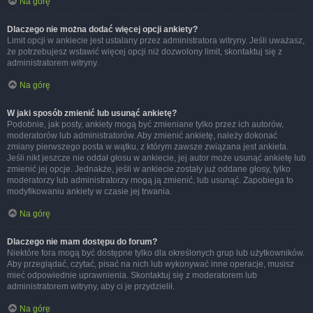
Na górę
Dlaczego nie można dodać więcej opcji ankiety?
Limit opcji w ankiecie jest ustalany przez administratora witryny. Jeśli uważasz,
że potrzebujesz wstawić więcej opcji niż dozwolony limit, skontaktuj się z
administratorem witryny.
Na górę
W jaki sposób zmienić lub usunąć ankietę?
Podobnie, jak posty, ankiety mogą być zmieniane tylko przez ich autorów,
moderatorów lub administratorów. Aby zmienić ankietę, należy dokonać
zmiany pierwszego posta w wątku, z którym zawsze związana jest ankieta.
Jeśli nikt jeszcze nie oddał głosu w ankiecie, jej autor może usunąć ankietę lub
zmienić jej opcje. Jednakże, jeśli w ankiecie zostały już oddane głosy, tylko
moderatorzy lub administratorzy mogą ją zmienić, lub usunąć. Zapobiega to
modyfikowaniu ankiety w czasie jej trwania.
Na górę
Dlaczego nie mam dostępu do forum?
Niektóre fora mogą być dostępne tylko dla określonych grup lub użytkowników.
Aby przeglądać, czytać, pisać na nich lub wykonywać inne operacje, musisz
mieć odpowiednie uprawnienia. Skontaktuj się z moderatorem lub
administratorem witryny, aby ci je przydzielił.
Na górę