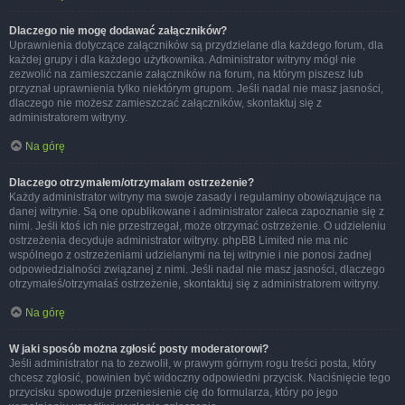
Dlaczego nie mogę dodawać załączników?
Uprawnienia dotyczące załączników są przydzielane dla każdego forum, dla
każdej grupy i dla każdego użytkownika. Administrator witryny mógł nie
zezwolić na zamieszczanie załączników na forum, na którym piszesz lub
przyznał uprawnienia tylko niektórym grupom. Jeśli nadal nie masz jasności,
dlaczego nie możesz zamieszczać załączników, skontaktuj się z
administratorem witryny.
Na górę
Dlaczego otrzymałem/otrzymałam ostrzeżenie?
Każdy administrator witryny ma swoje zasady i regulaminy obowiązujące na
danej witrynie. Są one opublikowane i administrator zaleca zapoznanie się z
nimi. Jeśli ktoś ich nie przestrzegał, może otrzymać ostrzeżenie. O udzieleniu
ostrzeżenia decyduje administrator witryny. phpBB Limited nie ma nic
wspólnego z ostrzeżeniami udzielanymi na tej witrynie i nie ponosi żadnej
odpowiedzialności związanej z nimi. Jeśli nadal nie masz jasności, dlaczego
otrzymałeś/otrzymałaś ostrzeżenie, skontaktuj się z administratorem witryny.
Na górę
W jaki sposób można zgłosić posty moderatorowi?
Jeśli administrator na to zezwolił, w prawym górnym rogu treści posta, który
chcesz zgłosić, powinien być widoczny odpowiedni przycisk. Naciśnięcie tego
przycisku spowoduje przeniesienie cię do formularza, który po jego