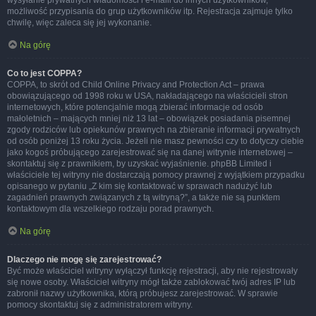
wysyłanie prywatnych wiadomości i e-maili do innych użytkowników,
możliwość przypisania do grup użytkowników itp. Rejestracja zajmuje tylko
chwilę, więc zaleca się jej wykonanie.
Na górę
Co to jest COPPA?
COPPA, to skrót od Child Online Privacy and Protection Act – prawa
obowiązującego od 1998 roku w USA, nakładającego na właścicieli stron
internetowych, które potencjalnie mogą zbierać informacje od osób
małoletnich – mających mniej niż 13 lat – obowiązek posiadania pisemnej
zgody rodziców lub opiekunów prawnych na zbieranie informacji prywatnych
od osób poniżej 13 roku życia. Jeżeli nie masz pewności czy to dotyczy ciebie
jako kogoś próbującego zarejestrować się na danej witrynie internetowej –
skontaktuj się z prawnikiem, by uzyskać wyjaśnienie. phpBB Limited i
właściciele tej witryny nie dostarczają pomocy prawnej z wyjątkiem przypadku
opisanego w pytaniu „Z kim się kontaktować w sprawach nadużyć lub
zagadnień prawnych związanych z tą witryną?”, a także nie są punktem
kontaktowym dla wszelkiego rodzaju porad prawnych.
Na górę
Dlaczego nie mogę się zarejestrować?
Być może właściciel witryny wyłączył funkcję rejestracji, aby nie rejestrowały
się nowe osoby. Właściciel witryny mógł także zablokować twój adres IP lub
zabronił nazwy użytkownika, którą próbujesz zarejestrować. W sprawie
pomocy skontaktuj się z administratorem witryny.