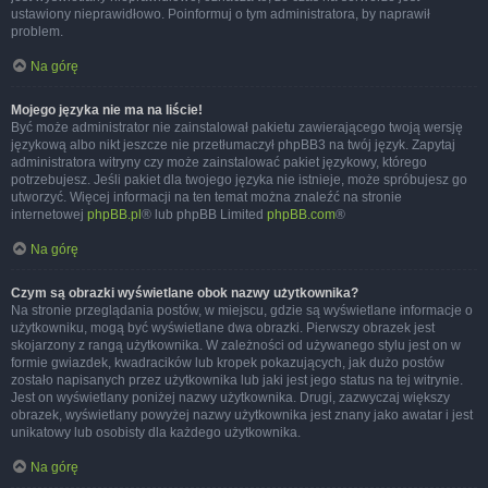
ustawiony nieprawidłowo. Poinformuj o tym administratora, by naprawił
problem.
Na górę
Mojego języka nie ma na liście!
Być może administrator nie zainstalował pakietu zawierającego twoją wersję
językową albo nikt jeszcze nie przetłumaczył phpBB3 na twój język. Zapytaj
administratora witryny czy może zainstalować pakiet językowy, którego
potrzebujesz. Jeśli pakiet dla twojego języka nie istnieje, może spróbujesz go
utworzyć. Więcej informacji na ten temat można znaleźć na stronie
internetowej
phpBB.pl
® lub phpBB Limited
phpBB.com
®
Na górę
Czym są obrazki wyświetlane obok nazwy użytkownika?
Na stronie przeglądania postów, w miejscu, gdzie są wyświetlane informacje o
użytkowniku, mogą być wyświetlane dwa obrazki. Pierwszy obrazek jest
skojarzony z rangą użytkownika. W zależności od używanego stylu jest on w
formie gwiazdek, kwadracików lub kropek pokazujących, jak dużo postów
zostało napisanych przez użytkownika lub jaki jest jego status na tej witrynie.
Jest on wyświetlany poniżej nazwy użytkownika. Drugi, zazwyczaj większy
obrazek, wyświetlany powyżej nazwy użytkownika jest znany jako awatar i jest
unikatowy lub osobisty dla każdego użytkownika.
Na górę