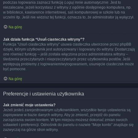
podczas logowania zaznacz funkcję
Loguj mnie automatycznie
. Jest to
niezalecane, jeżeli korzystasz z witryny z ogólnie dostępnego komputera, np.
w bibliotece, kawiarence internetowej, sali komputerowej w szkole lub na
uczelni itp. Jeśli nie widzisz tej funkcji, oznacza to, że administrator ją wyłączył.
Na górę
Jak działa funkcja “Usuń ciasteczka witryny”?
Funkcja “Usuń ciasteczka witryny” usuwa ciasteczka utworzone przez phpBB
dzięki, którym użytkownik jest autoryzowany i logowany do witryny. Dostarczają
one również funkcję – jeśli została włączona przez administratora witryny –
śledzenia przeczytanych i nieprzeczytanych przez użytkownika postów. Jeśli
występują problemy z logowaniem/wylogowaniem, usunięcie ciasteczek może
być pomocne.
Na górę
Preferencje i ustawienia użytkownika
Jak zmienić moje ustawienia?
Jeżeli jesteś zarejestrowanym użytkownikiem, wszystkie twoje ustawienia są
zapisywane w bazie danych witryny. Aby je zmienić, przejdź do panelu
zarządzania swoim kontem. W tym miejscu możesz dokonać zmian swoich
ustawień i preferencji. Odnośnik do panelu o nazwie “Moje konto” znajduje się
zazwyczaj na górze stron witryny.