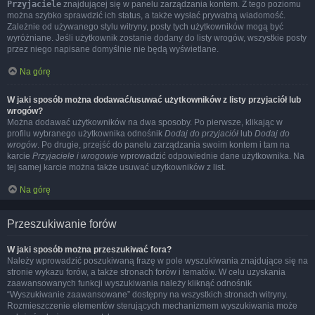
Przyjaciele
znajdującej się w panelu zarządzania kontem. Z tego poziomu
można szybko sprawdzić ich status, a także wysłać prywatną wiadomość.
Zależnie od używanego stylu witryny, posty tych użytkowników mogą być
wyróżniane. Jeśli użytkownik zostanie dodany do listy wrogów, wszystkie posty
przez niego napisane domyślnie nie będą wyświetlane.
Na górę
W jaki sposób można dodawać/usuwać użytkowników z listy przyjaciół lub
wrogów?
Można dodawać użytkowników na dwa sposoby. Po pierwsze, klikając w
profilu wybranego użytkownika odnośnik
Dodaj do przyjaciół
lub
Dodaj do
wrogów
. Po drugie, przejść do panelu zarządzania swoim kontem i tam na
karcie
Przyjaciele i wrogowie
wprowadzić odpowiednie dane użytkownika. Na
tej samej karcie można także usuwać użytkowników z list.
Na górę
Przeszukiwanie forów
W jaki sposób można przeszukiwać fora?
Należy wprowadzić poszukiwaną frazę w pole wyszukiwania znajdujące się na
stronie wykazu forów, a także stronach forów i tematów. W celu uzyskania
zaawansowanych funkcji wyszukiwania należy kliknąć odnośnik
“Wyszukiwanie zaawansowane” dostępny na wszystkich stronach witryny.
Rozmieszczenie elementów sterujących mechanizmem wyszukiwania może