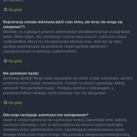
go naprawić.
Na górę
Rejestracja została dokonana jakiś czas temu, ale teraz nie mogę się
zalogować?!
Możliwe, że z jakiegoś powodu administrator dezaktywował lub usunął twoje
konto. Wiele witryn, aby zmniejszyć rozmiar bazy danych, cyklicznie usuwa
użytkowników, którzy nic nie pisali przez dłuższy czas. Jeśli tak się stało,
spróbuj zarejestrować się ponownie i bądź bardziej aktywnym i
zaangażowanym w dyskusje użytkownikiem.
Na górę
Nie pamiętam hasła!
Zachowaj spokój! Twoje hasło wprawdzie nie może zostać odzyskane, ale bez
problemu może zostać zresetowane. Przejdź na stronę logowania i kliknij
odnośnik “Nie pamiętam hasła”. Postępuj zgodnie z instrukcjami, a
prawdopodobnie niedługo znów będziesz móc się zalogować.
Na górę
Dlaczego następuje automatyczne wylogowanie?
Jeżeli w czasie logowania nie zaznaczysz funkcji
Zapamiętaj mnie
, witryna
zachowa informację o tym, że twój pobyt na tej witrynie będzie trwał tylko
określony przez administratora czas. Zapobiega to niewłaściwemu użyciu
twojego konta przez kogoś innego. Aby pozostać zalogowanym/zalogowaną,