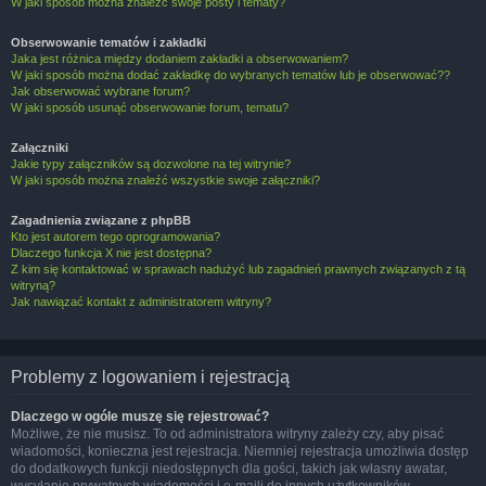
W jaki sposób można znaleźć swoje posty i tematy?
Obserwowanie tematów i zakładki
Jaka jest różnica między dodaniem zakładki a obserwowaniem?
W jaki sposób można dodać zakładkę do wybranych tematów lub je obserwować??
Jak obserwować wybrane forum?
W jaki sposób usunąć obserwowanie forum, tematu?
Załączniki
Jakie typy załączników są dozwolone na tej witrynie?
W jaki sposób można znaleźć wszystkie swoje załączniki?
Zagadnienia związane z phpBB
Kto jest autorem tego oprogramowania?
Dlaczego funkcja X nie jest dostępna?
Z kim się kontaktować w sprawach nadużyć lub zagadnień prawnych związanych z tą
witryną?
Jak nawiązać kontakt z administratorem witryny?
Problemy z logowaniem i rejestracją
Dlaczego w ogóle muszę się rejestrować?
Możliwe, że nie musisz. To od administratora witryny zależy czy, aby pisać
wiadomości, konieczna jest rejestracja. Niemniej rejestracja umożliwia dostęp
do dodatkowych funkcji niedostępnych dla gości, takich jak własny awatar,