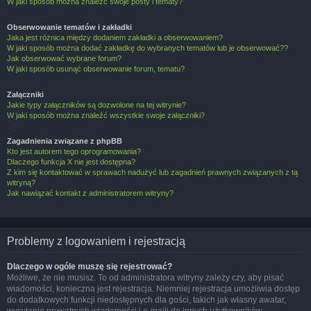
W jaki sposób można znaleźć swoje posty i tematy?
Obserwowanie tematów i zakładki
Jaka jest różnica między dodaniem zakładki a obserwowaniem?
W jaki sposób można dodać zakładkę do wybranych tematów lub je obserwować??
Jak obserwować wybrane forum?
W jaki sposób usunąć obserwowanie forum, tematu?
Załączniki
Jakie typy załączników są dozwolone na tej witrynie?
W jaki sposób można znaleźć wszystkie swoje załączniki?
Zagadnienia związane z phpBB
Kto jest autorem tego oprogramowania?
Dlaczego funkcja X nie jest dostępna?
Z kim się kontaktować w sprawach nadużyć lub zagadnień prawnych związanych z tą
witryną?
Jak nawiązać kontakt z administratorem witryny?
Problemy z logowaniem i rejestracją
Dlaczego w ogóle muszę się rejestrować?
Możliwe, że nie musisz. To od administratora witryny zależy czy, aby pisać
wiadomości, konieczna jest rejestracja. Niemniej rejestracja umożliwia dostęp
do dodatkowych funkcji niedostępnych dla gości, takich jak własny awatar,