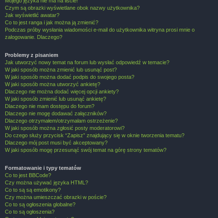
Mojego języka nie ma na liście!
Czym są obrazki wyświetlane obok nazwy użytkownika?
Jak wyświetlić awatar?
Co to jest ranga i jak można ją zmienić?
Podczas próby wysłania wiadomości e-mail do użytkownika witryna prosi mnie o
zalogowanie. Dlaczego?
Problemy z pisaniem
Jak utworzyć nowy temat na forum lub wysłać odpowiedź w temacie?
W jaki sposób można zmienić lub usunąć post?
W jaki sposób można dodać podpis do swojego posta?
W jaki sposób można utworzyć ankietę?
Dlaczego nie można dodać więcej opcji ankiety?
W jaki sposób zmienić lub usunąć ankietę?
Dlaczego nie mam dostępu do forum?
Dlaczego nie mogę dodawać załączników?
Dlaczego otrzymałem/otrzymałam ostrzeżenie?
W jaki sposób można zgłosić posty moderatorowi?
Do czego służy przycisk “Zapisz” znajdujący się w oknie tworzenia tematu?
Dlaczego mój post musi być akceptowany?
W jaki sposób mogę przesunąć swój temat na górę strony tematów?
Formatowanie i typy tematów
Co to jest BBCode?
Czy można używać języka HTML?
Co to są są emotikony?
Czy można umieszczać obrazki w poście?
Co to są ogłoszenia globalne?
Co to są ogłoszenia?