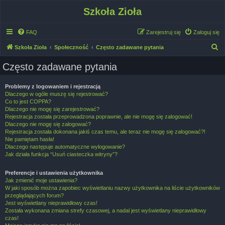
Szkoła Zioła
FAQ
Zarejestruj się
Zaloguj się
S
Szkoła Zioła
Społeczność
Często zadawane pytania
z
Często zadawane pytania
u
k
Problemy z logowaniem i rejestracją
Dlaczego w ogóle muszę się rejestrować?
a
Co to jest COPPA?
j
Dlaczego nie mogę się zarejestrować?
Rejestracja została przeprowadzona poprawnie, ale nie mogę się zalogować!
Dlaczego nie mogę się zalogować?
Rejestracja została dokonana jakiś czas temu, ale teraz nie mogę się zalogować?!
Nie pamiętam hasła!
Dlaczego następuje automatyczne wylogowanie?
Jak działa funkcja “Usuń ciasteczka witryny”?
Preferencje i ustawienia użytkownika
Jak zmienić moje ustawienia?
W jaki sposób można zapobiec wyświetlaniu nazwy użytkownika na liście użytkowników
przeglądających forum?
Jest wyświetlany nieprawidłowy czas!
Została wykonana zmiana strefy czasowej, a nadal jest wyświetlany nieprawidłowy
czas!