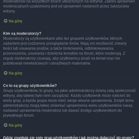
moderatorów na wszystkich forach utworzonych na witrynie. Zakres uprawnień
moderacyjnych uzależniony jest od uprawnień nadanych przez założyciela
witryny.
Na górę
Kim są moderatorzy?
Moderatorzy są użytkownikami albo też grupami użytkowników, których
zadaniem jest codzienne przeglądanie forów. Mają oni możliwość zmiany
treści lub usuwania postów, a także blokowania, odblokowywania,
przenoszenia, usuwania i dzielenia tematów na forum, które moderują. Z
reguły moderatorzy czuwają, aby użytkownicy pisali na temat oraz nie
publikowali niewłaściwych i obraźliwych materiałów.
Na górę
Co to są grupy użytkowników?
Grupy użytkowników, to grupy, na jakie administratorzy dzielą całą społeczność
witryny, aby łatwiej było nimi zarządzać. Każdy użytkownik może należeć do
wielu grup, a każda grupa może mieć swoje własne uprawnienia. Dzięki temu
administratorzy mogą łatwo zmieniać uprawnienia wielu użytkowników naraz,
nadawać uprawnienia moderatora lub dawać dostęp użytkownikom do
prywatnego forum.
Na górę
Gdzie znajduje się spis grup użytkowników i jak można dołączyć do grupy?