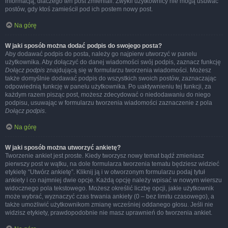
informacją, dlaczego ten post zmieniali. Zwykli użytkownicy nie mogą usuwać
postów, gdy ktoś zamieścił pod ich postem nowy post.
Na górę
W jaki sposób można dodać podpis do swojego posta?
Aby dodawać podpis do posta, należy go najpierw utworzyć w panelu
użytkownika. Aby dołączyć do danej wiadomości swój podpis, zaznacz funkcję
Dołącz podpis
znajdującą się w formularzu tworzenia wiadomości. Możesz
także domyślnie dodawać podpis do wszystkich swoich postów, zaznaczając
odpowiednią funkcję w panelu użytkownika. Po uaktywnieniu tej funkcji, za
każdym razem pisząc post, możesz zdecydować o niedodawaniu do niego
podpisu, usuwając w formularzu tworzenia wiadomości zaznaczenie z pola
Dołącz podpis
.
Na górę
W jaki sposób można utworzyć ankietę?
Tworzenie ankiet jest proste. Kiedy tworzysz nowy temat bądź zmieniasz
pierwszy post w wątku, na dole formularza tworzenia tematu będziesz widzieć
etykietę “Utwórz ankietę”. Kliknij ją i w otworzonym formularzu podaj tytuł
ankiety i co najmniej dwie opcje. Każdą opcję należy wpisać w nowym wierszu
widocznego pola tekstowego. Możesz określić liczbę opcji, jakie użytkownik
może wybrać, wyznaczyć czas trwania ankiety (0 – bez limitu czasowego), a
także umożliwić użytkownikom zmianę wcześniej oddanego głosu. Jeśli nie
widzisz etykiety, prawdopodobnie nie masz uprawnień do tworzenia ankiet.