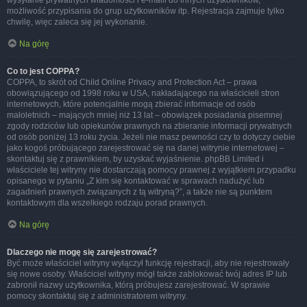
wysyłanie prywatnych wiadomości i e-maili do innych użytkowników,
możliwość przypisania do grup użytkowników itp. Rejestracja zajmuje tylko
chwilę, więc zaleca się jej wykonanie.
Na górę
Co to jest COPPA?
COPPA, to skrót od Child Online Privacy and Protection Act – prawa
obowiązującego od 1998 roku w USA, nakładającego na właścicieli stron
internetowych, które potencjalnie mogą zbierać informacje od osób
małoletnich – mających mniej niż 13 lat – obowiązek posiadania pisemnej
zgody rodziców lub opiekunów prawnych na zbieranie informacji prywatnych
od osób poniżej 13 roku życia. Jeżeli nie masz pewności czy to dotyczy ciebie
jako kogoś próbującego zarejestrować się na danej witrynie internetowej –
skontaktuj się z prawnikiem, by uzyskać wyjaśnienie. phpBB Limited i
właściciele tej witryny nie dostarczają pomocy prawnej z wyjątkiem przypadku
opisanego w pytaniu „Z kim się kontaktować w sprawach nadużyć lub
zagadnień prawnych związanych z tą witryną?”, a także nie są punktem
kontaktowym dla wszelkiego rodzaju porad prawnych.
Na górę
Dlaczego nie mogę się zarejestrować?
Być może właściciel witryny wyłączył funkcję rejestracji, aby nie rejestrowały
się nowe osoby. Właściciel witryny mógł także zablokować twój adres IP lub
zabronił nazwy użytkownika, którą próbujesz zarejestrować. W sprawie
pomocy skontaktuj się z administratorem witryny.