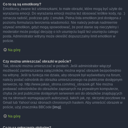
Co to są są emotikony?
Emotikony, zwane też uśmieszkami, to małe obrazki, które mogą być użyte do
wyrażania emocji. Do wyrażania emocji można też stosować krótkie kody, np. :)
oznacza radość, podczas gdy :( smutek. Pełna lista emotikon jest dostępna z
poziomu formularza tworzenia wiadomości. Nie należy jednak nadmiernie
używać emotikon, gdyż mogą spowodować, że post stanie się nieczytelny i
moderator może podjąć decyzję o ich usunięciu bądź też usunięciu całego
posta. Administrator witryny może określić dopuszczalny limit emotikon w
poście.
Na górę
Czy można umieszczać obrazki w poście?
Tak, obrazki można umieszczać w postach. Jeśli administrator włączył
możliwość zamieszczania załączników, można wgrać obrazek bezpośrednio
na witrynę. Jeśli ta funkcja nie działa, aby obrazek był wyświetlany na forum,
należy podać odnośnik do obrazka umieszczonego na publicznie dostępnym
serwerze, np. http://www.jakas_strona.com/moj_obrazek.gif. Nie można
podawać odnośników do obrazków zapisanych na prywatnym komputerze,
chyba że jest publicznie dostępnym serwerem ani do obrazków znajdujących
się na stronach wymagających autoryzacji, takich jak, np. skrzynki pocztowe na
Gmail lub Yahoo! oraz stronach chronionych hasłem. Aby umieścić obrazek w
poście, użyj znacznika BBCode
[img]
.
Na górę
Co to są ogłoszenia globalne?