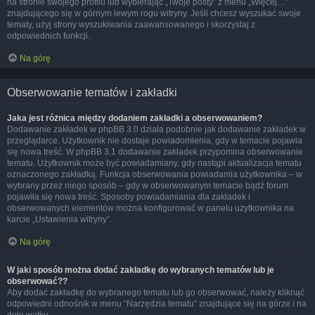
na stronie swojego profilu lub wybierając „Twoje posty” z menu „Więcej…”
znajdującego się w górnym lewym rogu witryny. Jeśli chcesz wyszukać swoje
tematy, użyj strony wyszukiwania zaawansowanego i skorzystaj z
odpowiednich funkcji.
Na górę
Obserwowanie tematów i zakładki
Jaka jest różnica między dodaniem zakładki a obserwowaniem?
Dodawanie zakładek w phpBB 3.0 działa podobnie jak dodawanie zakładek w
przeglądarce. Użytkownik nie dostaje powiadomienia, gdy w temacie pojawia
się nowa treść. W phpBB 3.1 dodawanie zakładek przypomina obserwowanie
tematu. Użytkownik może być powiadamiany, gdy nastąpi aktualizacja tematu
oznaczonego zakładką. Funkcja obserwowania powiadamia użytkownika – w
wybrany przez niego sposób – gdy w obserwowanym temacie bądź forum
pojawiła się nowa treść. Sposoby powiadamiania dla zakładek i
obserwowanych elementów można konfigurować w panelu użytkownika na
karcie „Ustawienia witryny”.
Na górę
W jaki sposób można dodać zakładkę do wybranych tematów lub je
obserwować??
Aby dodać zakładkę do wybranego tematu lub go obserwować, należy kliknąć
odpowiedni odnośnik w menu “Narzędzia tematu” znajdujące się na górze i na