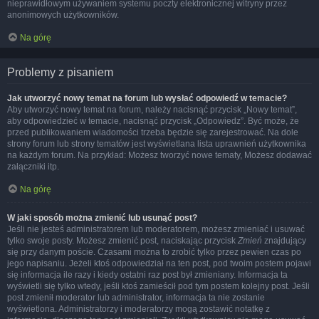
nieprawidłowym używaniem systemu poczty elektronicznej witryny przez
anonimowych użytkowników.
Na górę
Problemy z pisaniem
Jak utworzyć nowy temat na forum lub wysłać odpowiedź w temacie?
Aby utworzyć nowy temat na forum, należy nacisnąć przycisk „Nowy temat”,
aby odpowiedzieć w temacie, nacisnąć przycisk „Odpowiedz”. Być może, że
przed publikowaniem wiadomości trzeba będzie się zarejestrować. Na dole
strony forum lub strony tematów jest wyświetlana lista uprawnień użytkownika
na każdym forum. Na przykład: Możesz tworzyć nowe tematy, Możesz dodawać
załączniki itp.
Na górę
W jaki sposób można zmienić lub usunąć post?
Jeśli nie jesteś administratorem lub moderatorem, możesz zmieniać i usuwać
tylko swoje posty. Możesz zmienić post, naciskając przycisk
Zmień
znajdujący
się przy danym poście. Czasami można to zrobić tylko przez pewien czas po
jego napisaniu. Jeżeli ktoś odpowiedział na ten post, pod twoim postem pojawi
się informacja ile razy i kiedy ostatni raz post był zmieniany. Informacja ta
wyświetli się tylko wtedy, jeśli ktoś zamieścił pod tym postem kolejny post. Jeśli
post zmienił moderator lub administrator, informacja ta nie zostanie
wyświetlona. Administratorzy i moderatorzy mogą zostawić notatkę z