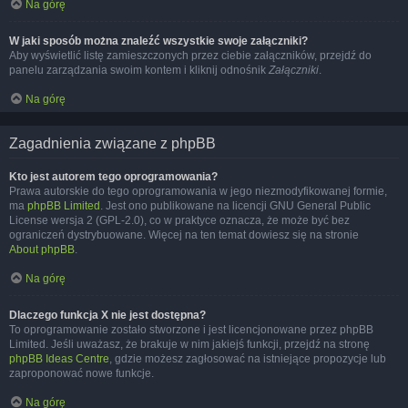
Na górę
W jaki sposób można znaleźć wszystkie swoje załączniki?
Aby wyświetlić listę zamieszczonych przez ciebie załączników, przejdź do
panelu zarządzania swoim kontem i kliknij odnośnik
Załączniki
.
Na górę
Zagadnienia związane z phpBB
Kto jest autorem tego oprogramowania?
Prawa autorskie do tego oprogramowania w jego niezmodyfikowanej formie,
ma
phpBB Limited
. Jest ono publikowane na licencji GNU General Public
License wersja 2 (GPL-2.0), co w praktyce oznacza, że może być bez
ograniczeń dystrybuowane. Więcej na ten temat dowiesz się na stronie
About phpBB
.
Na górę
Dlaczego funkcja X nie jest dostępna?
To oprogramowanie zostało stworzone i jest licencjonowane przez phpBB
Limited. Jeśli uważasz, że brakuje w nim jakiejś funkcji, przejdź na stronę
phpBB Ideas Centre
, gdzie możesz zagłosować na istniejące propozycje lub
zaproponować nowe funkcje.
Na górę