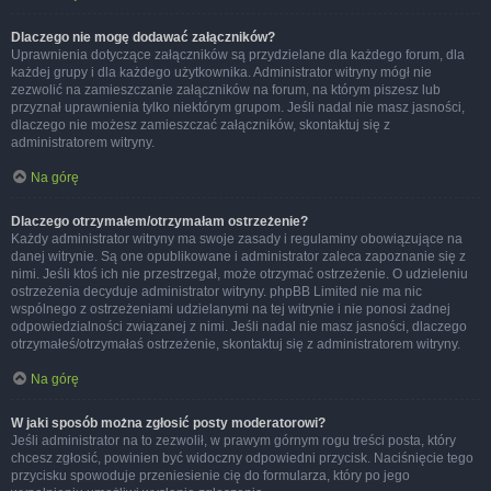
Dlaczego nie mogę dodawać załączników?
Uprawnienia dotyczące załączników są przydzielane dla każdego forum, dla
każdej grupy i dla każdego użytkownika. Administrator witryny mógł nie
zezwolić na zamieszczanie załączników na forum, na którym piszesz lub
przyznał uprawnienia tylko niektórym grupom. Jeśli nadal nie masz jasności,
dlaczego nie możesz zamieszczać załączników, skontaktuj się z
administratorem witryny.
Na górę
Dlaczego otrzymałem/otrzymałam ostrzeżenie?
Każdy administrator witryny ma swoje zasady i regulaminy obowiązujące na
danej witrynie. Są one opublikowane i administrator zaleca zapoznanie się z
nimi. Jeśli ktoś ich nie przestrzegał, może otrzymać ostrzeżenie. O udzieleniu
ostrzeżenia decyduje administrator witryny. phpBB Limited nie ma nic
wspólnego z ostrzeżeniami udzielanymi na tej witrynie i nie ponosi żadnej
odpowiedzialności związanej z nimi. Jeśli nadal nie masz jasności, dlaczego
otrzymałeś/otrzymałaś ostrzeżenie, skontaktuj się z administratorem witryny.
Na górę
W jaki sposób można zgłosić posty moderatorowi?
Jeśli administrator na to zezwolił, w prawym górnym rogu treści posta, który
chcesz zgłosić, powinien być widoczny odpowiedni przycisk. Naciśnięcie tego
przycisku spowoduje przeniesienie cię do formularza, który po jego