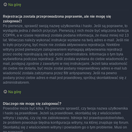
Na górę
Rejestracja została przeprowadzona poprawnie, ale nie mogę się
zalogować!
Po pierwsze, sprawdź swoją nazwę użytkownika i hasło. Jeśli są poprawne, to
wystąpiła jedna z dwóch przyczyn. Pierwszą z nich może być włączona funkcja
COPPA, a w czasie rejestracji została podana informacja, że masz mniej niż 13
lat. Wówczas należy wykonać instrukcje wysłane na twój adres e-mail. Jeśli nie
to było przyczyną, być może nie została aktywowana rejestracja. Niektóre
witryny przed pierwszym zalogowaniem wymagają aktywowania rejestracji
przez osobę rejestrującą się lub przez administratora. Informacja o tym była
wyświetlona podczas rejestracji. Jeśli została wysłana do ciebie wiadomość e-
mail, postępuj zgodnie z zawartymi w niej instrukcjami. Jeżeli taka wiadomość
do ciebie nie dotarła, być może został podany nieprawidłowy adres e-mail lub
wiadomość została zatrzymana przez filtr antyspamowy. Jeśli na pewno
podany przez ciebie adres e-mail jest prawidłowy, spróbuj skontaktować się z
administratorem.
Na górę
Dlaczego nie mogę się zalogować?
Powodów może być kilka. Po pierwsze sprawdź, czy twoja nazwa użytkownika
i hasło są prawidłowe. Jeżeli są prawidłowe, skontaktuj się z właścicielem
witryny i zapytaj, czy cię nie zablokowano. Istnieje też prawdopodobieństwo,
że problem powoduje błędna konfiguracja witryny, na której znajduje się forum.
Skontaktuj się z właścicielem witryny i powiadom go o tym problemie. Musi on