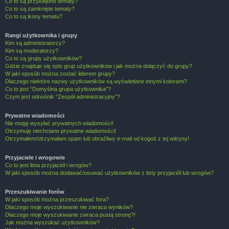
Co to są przyklejone tematy?
Co to są zamknięte tematy?
Co to są ikony tematu?
Rangi użytkownika i grupy
Kim są administratorzy?
Kim są moderatorzy?
Co to są grupy użytkowników?
Gdzie znajduje się spis grup użytkowników i jak można dołączyć do grupy?
W jaki sposób można zostać liderem grupy?
Dlaczego niektóre nazwy użytkowników są wyświetlane innymi kolorami?
Co to jest “Domyślna grupa użytkownika”?
Czym jest odnośnik “Zespół administracyjny”?
Prywatne wiadomości
Nie mogę wysyłać prywatnych wiadomości!
Otrzymuję niechciane prywatne wiadomości!
Otrzymałem/otrzymałam spam lub obraźliwy e-mail od kogoś z tej witryny!
Przyjaciele i wrogowie
Co to jest lista przyjaciół i wrogów?
W jaki sposób można dodawać/usuwać użytkowników z listy przyjaciół lub wrogów?
Przeszukiwanie forów
W jaki sposób można przeszukiwać fora?
Dlaczego moje wyszukiwanie nie zwraca wyników?
Dlaczego moje wyszukiwanie zwraca pustą stronę?!
Jak można wyszukać użytkowników?