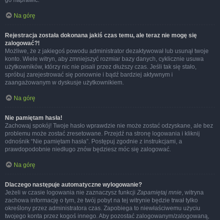
go naprawić.
Na górę
Rejestracja została dokonana jakiś czas temu, ale teraz nie mogę się
zalogować?!
Możliwe, że z jakiegoś powodu administrator dezaktywował lub usunął twoje
konto. Wiele witryn, aby zmniejszyć rozmiar bazy danych, cyklicznie usuwa
użytkowników, którzy nic nie pisali przez dłuższy czas. Jeśli tak się stało,
spróbuj zarejestrować się ponownie i bądź bardziej aktywnym i
zaangażowanym w dyskusje użytkownikiem.
Na górę
Nie pamiętam hasła!
Zachowaj spokój! Twoje hasło wprawdzie nie może zostać odzyskane, ale bez
problemu może zostać zresetowane. Przejdź na stronę logowania i kliknij
odnośnik “Nie pamiętam hasła”. Postępuj zgodnie z instrukcjami, a
prawdopodobnie niedługo znów będziesz móc się zalogować.
Na górę
Dlaczego następuje automatyczne wylogowanie?
Jeżeli w czasie logowania nie zaznaczysz funkcji
Zapamiętaj mnie
, witryna
zachowa informację o tym, że twój pobyt na tej witrynie będzie trwał tylko
określony przez administratora czas. Zapobiega to niewłaściwemu użyciu
twojego konta przez kogoś innego. Aby pozostać zalogowanym/zalogowaną,