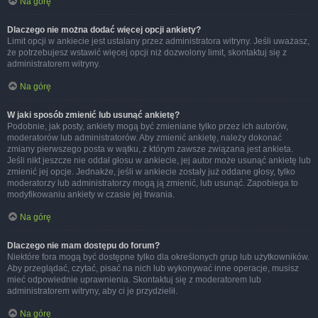
Na górę
Dlaczego nie można dodać więcej opcji ankiety?
Limit opcji w ankiecie jest ustalany przez administratora witryny. Jeśli uważasz,
że potrzebujesz wstawić więcej opcji niż dozwolony limit, skontaktuj się z
administratorem witryny.
Na górę
W jaki sposób zmienić lub usunąć ankietę?
Podobnie, jak posty, ankiety mogą być zmieniane tylko przez ich autorów,
moderatorów lub administratorów. Aby zmienić ankietę, należy dokonać
zmiany pierwszego posta w wątku, z którym zawsze związana jest ankieta.
Jeśli nikt jeszcze nie oddał głosu w ankiecie, jej autor może usunąć ankietę lub
zmienić jej opcje. Jednakże, jeśli w ankiecie zostały już oddane głosy, tylko
moderatorzy lub administratorzy mogą ją zmienić, lub usunąć. Zapobiega to
modyfikowaniu ankiety w czasie jej trwania.
Na górę
Dlaczego nie mam dostępu do forum?
Niektóre fora mogą być dostępne tylko dla określonych grup lub użytkowników.
Aby przeglądać, czytać, pisać na nich lub wykonywać inne operacje, musisz
mieć odpowiednie uprawnienia. Skontaktuj się z moderatorem lub
administratorem witryny, aby ci je przydzielił.
Na górę