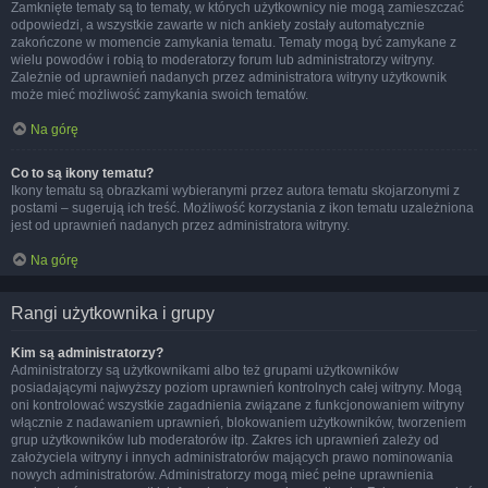
Zamknięte tematy są to tematy, w których użytkownicy nie mogą zamieszczać
odpowiedzi, a wszystkie zawarte w nich ankiety zostały automatycznie
zakończone w momencie zamykania tematu. Tematy mogą być zamykane z
wielu powodów i robią to moderatorzy forum lub administratorzy witryny.
Zależnie od uprawnień nadanych przez administratora witryny użytkownik
może mieć możliwość zamykania swoich tematów.
Na górę
Co to są ikony tematu?
Ikony tematu są obrazkami wybieranymi przez autora tematu skojarzonymi z
postami – sugerują ich treść. Możliwość korzystania z ikon tematu uzależniona
jest od uprawnień nadanych przez administratora witryny.
Na górę
Rangi użytkownika i grupy
Kim są administratorzy?
Administratorzy są użytkownikami albo też grupami użytkowników
posiadającymi najwyższy poziom uprawnień kontrolnych całej witryny. Mogą
oni kontrolować wszystkie zagadnienia związane z funkcjonowaniem witryny
włącznie z nadawaniem uprawnień, blokowaniem użytkowników, tworzeniem
grup użytkowników lub moderatorów itp. Zakres ich uprawnień zależy od
założyciela witryny i innych administratorów mających prawo nominowania
nowych administratorów. Administratorzy mogą mieć pełne uprawnienia