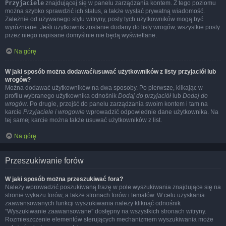
Przyjaciele
znajdującej się w panelu zarządzania kontem. Z tego poziomu
można szybko sprawdzić ich status, a także wysłać prywatną wiadomość.
Zależnie od używanego stylu witryny, posty tych użytkowników mogą być
wyróżniane. Jeśli użytkownik zostanie dodany do listy wrogów, wszystkie posty
przez niego napisane domyślnie nie będą wyświetlane.
Na górę
W jaki sposób można dodawać/usuwać użytkowników z listy przyjaciół lub
wrogów?
Można dodawać użytkowników na dwa sposoby. Po pierwsze, klikając w
profilu wybranego użytkownika odnośnik
Dodaj do przyjaciół
lub
Dodaj do
wrogów
. Po drugie, przejść do panelu zarządzania swoim kontem i tam na
karcie
Przyjaciele i wrogowie
wprowadzić odpowiednie dane użytkownika. Na
tej samej karcie można także usuwać użytkowników z list.
Na górę
Przeszukiwanie forów
W jaki sposób można przeszukiwać fora?
Należy wprowadzić poszukiwaną frazę w pole wyszukiwania znajdujące się na
stronie wykazu forów, a także stronach forów i tematów. W celu uzyskania
zaawansowanych funkcji wyszukiwania należy kliknąć odnośnik
“Wyszukiwanie zaawansowane” dostępny na wszystkich stronach witryny.
Rozmieszczenie elementów sterujących mechanizmem wyszukiwania może