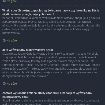
Na górę
W jaki sposób można zapobiec wyświetlaniu nazwy użytkownika na liście
użytkowników przeglądających forum?
W panelu zarządzania kontem, w “Ustawieniach witryny” znajduje się funkcja
Nie pokazuj statusu online
. Włącz tę funkcję, zaznaczając
Tak
. Nazwa
użytkownika będzie wyświetlana tylko dla administratorów, moderatorów i dla
ciebie. Twoja obecność na witrynie będzie wykazana w liczbie ukrytych
użytkowników.
Na górę
Jest wyświetlany nieprawidłowy czas!
Możliwe, że jest wyświetlany czas z innej strefy czasowej, niż ta, w której się
znajdujesz. Jeśli tak właśnie jest, przejdź do panelu zarządzania kontem i
zmień strefę czasową, tak aby była zgodna z twoim miejscem pobytu. Np.
Europa centralna, Afryka, czy Nowa Zelandia. Zmiana strefy czasowej, tak jak i
większości ustawień, może zostać wykonana tylko przez zarejestrowanych
użytkowników. Jeżeli nie jesteś zarejestrowanym użytkownikiem – teraz jest
dobry moment, by się zarejestrować.
Na górę
Została wykonana zmiana strefy czasowej, a nadal jest wyświetlany
nieprawidłowy czas!
Jeżeli na pewno strefa czasowa została ustawiona prawidłowo, a czas nadal
jest wyświetlany nieprawidłowo, oznacza to, że czas na serwerze jest