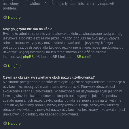
ustawiony nieprawidłowo. Poinformuj o tym administratora, by naprawił
problem.
Na górę
Mojego języka nie ma na liście!
Być może administrator nie zainstalował pakietu zawierającego twoją wersję
językową albo nikt jeszcze nie przetłumaczył phpBB3 na twój język. Zapytaj
administratora witryny czy może zainstalować pakiet językowy, którego
potrzebujesz. Jeśli pakiet dla twojego języka nie istnieje, może spróbujesz go
utworzyć. Więcej informacji na ten temat można znaleźć na stronie
internetowej
phpBB.pl
® lub phpBB Limited
phpBB.com
®
Na górę
Czym są obrazki wyświetlane obok nazwy użytkownika?
Na stronie przeglądania postów, w miejscu, gdzie są wyświetlane informacje o
użytkowniku, mogą być wyświetlane dwa obrazki. Pierwszy obrazek jest
skojarzony z rangą użytkownika. W zależności od używanego stylu jest on w
formie gwiazdek, kwadracików lub kropek pokazujących, jak dużo postów
zostało napisanych przez użytkownika lub jaki jest jego status na tej witrynie.
Jest on wyświetlany poniżej nazwy użytkownika. Drugi, zazwyczaj większy
obrazek, wyświetlany powyżej nazwy użytkownika jest znany jako awatar i jest
unikatowy lub osobisty dla każdego użytkownika.
Na górę