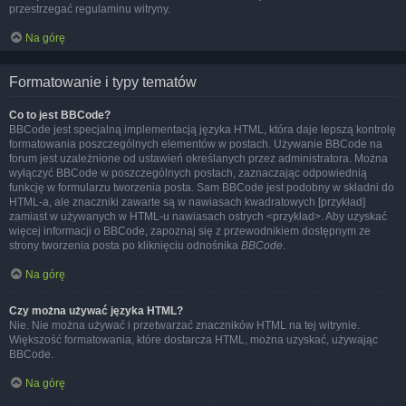
przestrzegać regulaminu witryny.
Na górę
Formatowanie i typy tematów
Co to jest BBCode?
BBCode jest specjalną implementacją języka HTML, która daje lepszą kontrolę
formatowania poszczególnych elementów w postach. Używanie BBCode na
forum jest uzależnione od ustawień określanych przez administratora. Można
wyłączyć BBCode w poszczególnych postach, zaznaczając odpowiednią
funkcję w formularzu tworzenia posta. Sam BBCode jest podobny w składni do
HTML-a, ale znaczniki zawarte są w nawiasach kwadratowych [przykład]
zamiast w używanych w HTML-u nawiasach ostrych <przykład>. Aby uzyskać
więcej informacji o BBCode, zapoznaj się z przewodnikiem dostępnym ze
strony tworzenia posta po kliknięciu odnośnika
BBCode
.
Na górę
Czy można używać języka HTML?
Nie. Nie można używać i przetwarzać znaczników HTML na tej witrynie.
Większość formatowania, które dostarcza HTML, można uzyskać, używając
BBCode.
Na górę