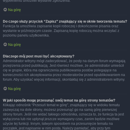
wypełnieniu umożliwi wysłanie zgłoszenia.
Na górę
Do czego służy przycisk “Zapisz” znajdujący się w oknie tworzenia tematu?
Funkcja ta umożliwia zapisanie kopii roboczej i dokończenie pisania oraz
wysłanie w późniejszym czasie. Zapisaną kopię roboczą można wczytać z
poziomu panelu użytkownika.
Na górę
Dlaczego mój post musi być akceptowany?
Administrator witryny mógł zadecydować, że posty na danym forum wymagają
przejrzenia przed publikacją. Jest również możliwe, że administrator umieścił
cię w grupie, która ma ograniczenia publikowania postów polegające na
konieczności ich akceptowania przez moderatorów przed opublikowaniem na
forum. Aby uzyskać więcej informacji, skontaktuj się z administratorem witryny.
Na górę
W jaki sposób mogę przesunąć swój temat na górę strony tematów?
Klikając odnośnik “Przesuń temat w górę”, znajdujący się w widoku tematu
zazwyczaj na dole strony, możesz przesunąć go na samą górę pierwszej
strony forum. Jeśli nie widać takiego odnośnika, oznacza to, że funkcja ta jest
wyłączona lub nie upłynął jeszcze wymagany czas, zanim będzie możliwe
użycie tej funkcji. Innym, łatwym sposobem na przesunięcie tematu na
początek, jest napisanie w nim posta. Należy pamiętać, aby przy tym