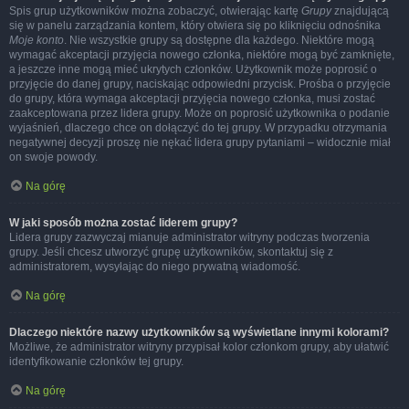
Spis grup użytkowników można zobaczyć, otwierając kartę
Grupy
znajdującą
się w panelu zarządzania kontem, który otwiera się po kliknięciu odnośnika
Moje konto
. Nie wszystkie grupy są dostępne dla każdego. Niektóre mogą
wymagać akceptacji przyjęcia nowego członka, niektóre mogą być zamknięte,
a jeszcze inne mogą mieć ukrytych członków. Użytkownik może poprosić o
przyjęcie do danej grupy, naciskając odpowiedni przycisk. Prośba o przyjęcie
do grupy, która wymaga akceptacji przyjęcia nowego członka, musi zostać
zaakceptowana przez lidera grupy. Może on poprosić użytkownika o podanie
wyjaśnień, dlaczego chce on dołączyć do tej grupy. W przypadku otrzymania
negatywnej decyzji proszę nie nękać lidera grupy pytaniami – widocznie miał
on swoje powody.
Na górę
W jaki sposób można zostać liderem grupy?
Lidera grupy zazwyczaj mianuje administrator witryny podczas tworzenia
grupy. Jeśli chcesz utworzyć grupę użytkowników, skontaktuj się z
administratorem, wysyłając do niego prywatną wiadomość.
Na górę
Dlaczego niektóre nazwy użytkowników są wyświetlane innymi kolorami?
Możliwe, że administrator witryny przypisał kolor członkom grupy, aby ułatwić
identyfikowanie członków tej grupy.
Na górę