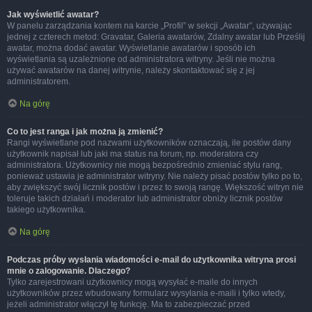
Jak wyświetlić awatar?
W panelu zarządzania kontem na karcie „Profil” w sekcji „Awatar”, używając
jednej z czterech metod: Gravatar, Galeria awatarów, Zdalny awatar lub Prześlij
awatar, można dodać awatar. Wyświetlanie awatarów i sposób ich
wyświetlania są uzależnione od administratora witryny. Jeśli nie można
używać awatarów na danej witrynie, należy skontaktować się z jej
administratorem.
Na górę
Co to jest ranga i jak można ją zmienić?
Rangi wyświetlane pod nazwami użytkowników oznaczają, ile postów dany
użytkownik napisał lub jaki ma status na forum, np. moderatora czy
administratora. Użytkownicy nie mogą bezpośrednio zmieniać stylu rang,
ponieważ ustawia je administrator witryny. Nie należy pisać postów tylko po to,
aby zwiększyć swój licznik postów i przez to swoją rangę. Większość witryn nie
toleruje takich działań i moderator lub administrator obniży licznik postów
takiego użytkownika.
Na górę
Podczas próby wysłania wiadomości e-mail do użytkownika witryna prosi
mnie o zalogowanie. Dlaczego?
Tylko zarejestrowani użytkownicy mogą wysyłać e-maile do innych
użytkowników przez wbudowany formularz wysyłania e-maili i tylko wtedy,
jeżeli administrator włączył tę funkcję. Ma to zabezpieczać przed