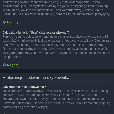
podczas logowania zaznacz funkcję
Loguj mnie automatycznie
. Jest to
niezalecane, jeżeli korzystasz z witryny z ogólnie dostępnego komputera, np.
w bibliotece, kawiarence internetowej, sali komputerowej w szkole lub na
uczelni itp. Jeśli nie widzisz tej funkcji, oznacza to, że administrator ją wyłączył.
Na górę
Jak działa funkcja “Usuń ciasteczka witryny”?
Funkcja “Usuń ciasteczka witryny” usuwa ciasteczka utworzone przez phpBB
dzięki, którym użytkownik jest autoryzowany i logowany do witryny. Dostarczają
one również funkcję – jeśli została włączona przez administratora witryny –
śledzenia przeczytanych i nieprzeczytanych przez użytkownika postów. Jeśli
występują problemy z logowaniem/wylogowaniem, usunięcie ciasteczek może
być pomocne.
Na górę
Preferencje i ustawienia użytkownika
Jak zmienić moje ustawienia?
Jeżeli jesteś zarejestrowanym użytkownikiem, wszystkie twoje ustawienia są
zapisywane w bazie danych witryny. Aby je zmienić, przejdź do panelu
zarządzania swoim kontem. W tym miejscu możesz dokonać zmian swoich
ustawień i preferencji. Odnośnik do panelu o nazwie “Moje konto” znajduje się
zazwyczaj na górze stron witryny.