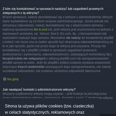
Z kim się kontaktować w sprawach nadużyć lub zagadnień prawnych
związanych z tą witryną?
W tych sprawach, należy skontaktować się z jednym z administratorów, których
dane wyświetlone są na liście zespołu administracyjnego. Jeżeli jednak nie
otrzymasz odpowiedzi, należy skontaktować się z właścicielem domeny –
wykonaj sprawdzenie
kto to jest
lub, jeśli witryna jest uruchomiona na jednym z
darmowych serwisów, np. Yahoo!, free.fr, f2s.com, itp., z kierownictwem lub
wydziałem nadużyć tego serwisu. Absolutnie
nie należy
do kompetencji phpBB
Limited i nie może ona w żaden sposób być obarczana odpowiedzialnością za
to w jaki sposób, gdzie lub przez kogo ta witryna jest używana. Proszę nie
kontaktować się z phpBB Limited w sprawach zagadnień prawnych
(wstrzymania i zaniechania, odpowiedzialności, szkalujących komentarzy itp.)
bezpośrednio nie związanych
z witryną phpBB.com lub oprogramowaniem
phpBB samym w sobie. Jeśli do phpBB Limited zostanie wysłana wiadomość
dotycząca
innych podmiotów
używających tego oprogramowania, nie należy
oczekiwać odpowiedzi, lub zostanie udzielona odpowiedź lakoniczna.
Na górę
Jak nawiązać kontakt z administratorem witryny?
Wszyscy użytkownicy witryny mogą używać – jeśli funkcja ta jest włączona
przez administratora witryny – formularza „Kontakt z nami”. Członkowie witryny
mogą także używać odnośnika „Zespół administracyjny”.
Strona ta używa plików cookies (tzw. ciasteczka)
Na górę
w celach statystycznych, reklamowych oraz