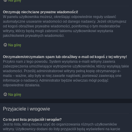
Na górę
Otrzymuję niechciane prywatne wiadomości!
W panelu użytkownika możesz, określając odpowiednie reguły ustawić
automatyczne usuwanie wiadomości od danego nadawcy. Jeżeli otrzymujesz
od kogoś obraźliwe prywatne wiadomości, poinformuj o tym moderatorów
witryny, którzy będą mogli zabronić takiemu użytkownikowi wysyłania
jakichkolwiek prywatnych wiadomości.
Na górę
Otrzymałem/otrzymałam spam lub obraźliwy e-mail od kogoś z tej witryny!
Przykro nam z tego powodu. System wysyłania e-maili witryny zawiera
zabezpieczenia umożliwiające wytropienie użytkowników, którzy wysyłają takie
wiadomości. Prześlij administratorowi witryny pełną kopię otrzymanego e-
maila – ważne, aby były w niej zawarte nagłówki, ponieważ zawierają one
informacje o nadawcy. Administrator będzie wówczas mógł podjąć
odpowiednie działania.
Na górę
Przyjaciele i wrogowie
Co to jest lista przyjaciół i wrogów?
Jest to lista, którą można użyć do organizowania różnych użytkowników
witryny. Użytkownicy dodani do listy przyjaciół będą wyświetleni na karcie